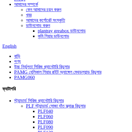
আমাদের সম্পর্কে
কেন আমাদের চয়ন করুন
খবর
আমাদের কর্পোরেট সংস্কৃতি
ডাউনলোড করুন
plantray greabox ডাউনলোড
কৃমি গিয়ার ডাউনলোড
English
বাড়ি
পণ্য
উচ্চ নির্ভুলতা সিরিজ প্ল্যানেটারি রিডুসার
PAMG হেলিকাল গিয়ার রাইট অ্যাঙ্গেল মেথডল্যান্ড রিডুসার
PAMG060
ক্যাটাগরি
স্ট্যান্ডার্ড সিরিজ প্ল্যানেটারি রিডুসার
PLF স্ট্যান্ডার্ড সোজা দাঁত ফ্ল্যাঞ্জ রিডুসার
PLF040
PLF060
PLF080
PLF090