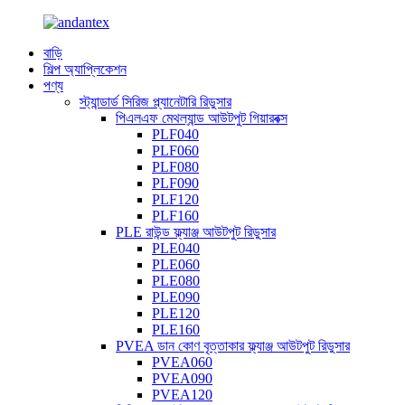
বাড়ি
শিল্প অ্যাপ্লিকেশন
পণ্য
স্ট্যান্ডার্ড সিরিজ প্ল্যানেটারি রিডুসার
পিএলএফ মেথল্যান্ড আউটপুট গিয়ারবক্স
PLF040
PLF060
PLF080
PLF090
PLF120
PLF160
PLE রাউন্ড ফ্ল্যাঞ্জ আউটপুট রিডুসার
PLE040
PLE060
PLE080
PLE090
PLE120
PLE160
PVEA ডান কোণ বৃত্তাকার ফ্ল্যাঞ্জ আউটপুট রিডুসার
PVEA060
PVEA090
PVEA120