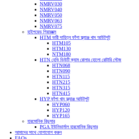
NMRV030
NMRV040
NMRV050
NMRV063
NMRV075
হাইপয়েড গিয়ারবক্স
HTM ভারী দায়িত্ব ফাঁপা ফ্ল্যাঞ্জ খাদ আউটপুট
HTM105
HTM130
NTM180
HTN হেভি ডিউটি ​​ক্যাম রোলার হোলো রোটারি স্টেজ
HTN068
HTN090
HTN115
HTN215
HTN315
HTN415
HYP ফাঁপা খাদ ফ্ল্যাঞ্জ আউটপুট
HYP060
HYP120
HYP165
হারমোনিক রিডুসার
PGA ইউনিভার্সাল হারমোনিক রিডুসার
আমাদের সাথে যোগাযোগ করুন
FAQs