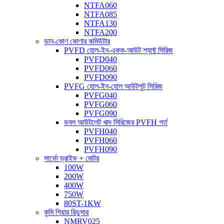
NTFA060
NTFA085
NTFA130
NTFA200
ডান-কোণ কোণার কমিউটার
PVFD হোল-ইন-একক-আউট শ্যাফ্ট সিরিজ
PVFD040
PVFD060
PVFD090
PVFG হোল-ইন-হোল আউটপুট সিরিজ
PVFG040
PVFG060
PVFG090
ডবল আউটলেট খাদ সিরিজের PVFH গর্ত
PVFH040
PVFH060
PVFH090
সার্ভো ড্রাইভ + মোটর
100W
200W
400W
750W
80ST-1KW
কৃমি গিয়ার রিডুসার
NMRV025