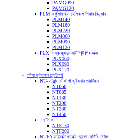
PAMG090
PAMG120
PLM সার্কুলার বডি হেলিকাল গিয়ার রিডুসার
PLM140
PLM180
PLM220
PLM060
PLM090
PLM120
PLX ডিস্ক ফ্ল্যাঞ্জ আউটপুট গিয়ারবক্স
PLX060
PLX090
PLX120
ফাঁপা ঘূর্ণায়মান প্ল্যাটফর্ম
NT- স্ট্যান্ডার্ড ফাঁপা ঘূর্ণায়মান প্ল্যাটফর্ম
NT060
NT085
NT130
NT200
NT280
NT450
এনটিএফ
NTF130
NTF200
NTFA ডাইরেক্ট কানেক্ট হোলো রোটারি স্টেজ