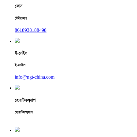
ফোন
টেলিফোন
8618938188498
ই-মেইল
ই-মেইল
info@ngt-china.com
হোয়াটসঅ্যাপ
হোয়াটসঅ্যাপ