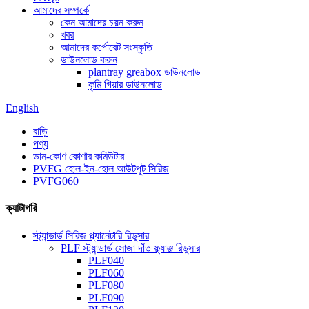
আমাদের সম্পর্কে
কেন আমাদের চয়ন করুন
খবর
আমাদের কর্পোরেট সংস্কৃতি
ডাউনলোড করুন
plantray greabox ডাউনলোড
কৃমি গিয়ার ডাউনলোড
English
বাড়ি
পণ্য
ডান-কোণ কোণার কমিউটার
PVFG হোল-ইন-হোল আউটপুট সিরিজ
PVFG060
ক্যাটাগরি
স্ট্যান্ডার্ড সিরিজ প্ল্যানেটারি রিডুসার
PLF স্ট্যান্ডার্ড সোজা দাঁত ফ্ল্যাঞ্জ রিডুসার
PLF040
PLF060
PLF080
PLF090