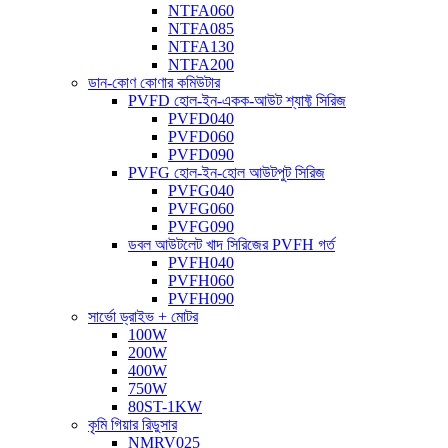
NTFA060
NTFA085
NTFA130
NTFA200
ডান-কোণ কোণার কমিউটার
PVFD হোল-ইন-একক-আউট শ্যাফ্ট সিরিজ
PVFD040
PVFD060
PVFD090
PVFG হোল-ইন-হোল আউটপুট সিরিজ
PVFG040
PVFG060
PVFG090
ডবল আউটলেট খাদ সিরিজের PVFH গর্ত
PVFH040
PVFH060
PVFH090
সার্ভো ড্রাইভ + মোটর
100W
200W
400W
750W
80ST-1KW
কৃমি গিয়ার রিডুসার
NMRV025