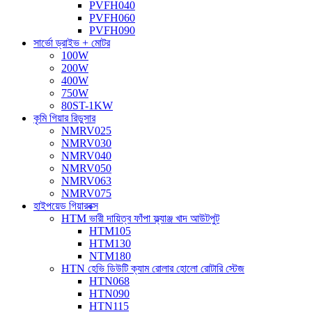
PVFH040
PVFH060
PVFH090
সার্ভো ড্রাইভ + মোটর
100W
200W
400W
750W
80ST-1KW
কৃমি গিয়ার রিডুসার
NMRV025
NMRV030
NMRV040
NMRV050
NMRV063
NMRV075
হাইপয়েড গিয়ারবক্স
HTM ভারী দায়িত্ব ফাঁপা ফ্ল্যাঞ্জ খাদ আউটপুট
HTM105
HTM130
NTM180
HTN হেভি ডিউটি ​​ক্যাম রোলার হোলো রোটারি স্টেজ
HTN068
HTN090
HTN115