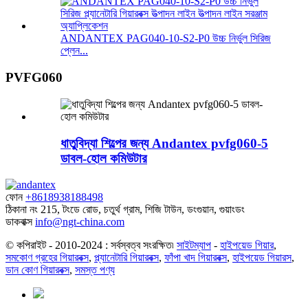
ANDANTEX PAG040-10-S2-P0 উচ্চ নির্ভুল সিরিজ
প্লেন...
PVFG060
ধাতুবিদ্যা শিল্পের জন্য Andantex pvfg060-5
ডাবল-হোল কমিউটার
ফোন
+8618938188498
ঠিকানা
নং 215, টংডে রোড, চতুর্থ গ্রাম, শিজি টাউন, ডংগুয়ান, গুয়াংডং
ডাকবাক্স
info@ngt-china.com
© কপিরাইট - 2010-2024 : সর্বস্বত্ব সংরক্ষিত৷
সাইটম্যাপ
-
হাইপয়েড গিয়ার
,
সমকোণ গ্রহের গিয়ারবক্স
,
প্ল্যানেটারি গিয়ারবক্স
,
ফাঁপা খাদ গিয়ারবক্স
,
হাইপয়েড গিয়ারস
,
ডান কোণ গিয়ারবক্স
,
সমস্ত পণ্য