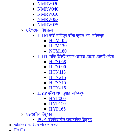
NMRV030
NMRV040
NMRV050
NMRV063
NMRV075
হাইপয়েড গিয়ারবক্স
HTM ভারী দায়িত্ব ফাঁপা ফ্ল্যাঞ্জ খাদ আউটপুট
HTM105
HTM130
NTM180
HTN হেভি ডিউটি ​​ক্যাম রোলার হোলো রোটারি স্টেজ
HTN068
HTN090
HTN115
HTN215
HTN315
HTN415
HYP ফাঁপা খাদ ফ্ল্যাঞ্জ আউটপুট
HYP060
HYP120
HYP165
হারমোনিক রিডুসার
PGA ইউনিভার্সাল হারমোনিক রিডুসার
আমাদের সাথে যোগাযোগ করুন
FAQs