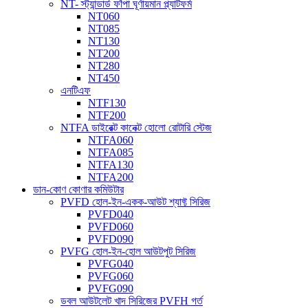
NT- স্ট্যান্ডার্ড ফাঁপা ঘূর্ণায়মান প্ল্যাটফর্ম
NT060
NT085
NT130
NT200
NT280
NT450
এনটিএফ
NTF130
NTF200
NTFA ডাইরেক্ট কানেক্ট হোলো রোটারি স্টেজ
NTFA060
NTFA085
NTFA130
NTFA200
ডান-কোণ কোণার কমিউটার
PVFD হোল-ইন-একক-আউট শ্যাফ্ট সিরিজ
PVFD040
PVFD060
PVFD090
PVFG হোল-ইন-হোল আউটপুট সিরিজ
PVFG040
PVFG060
PVFG090
ডবল আউটলেট খাদ সিরিজের PVFH গর্ত