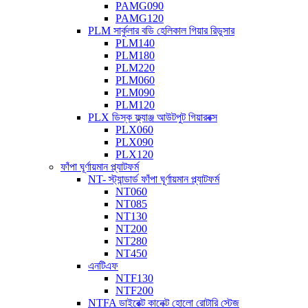
PAMG090
PAMG120
PLM সার্কুলার বডি হেলিকাল গিয়ার রিডুসার
PLM140
PLM180
PLM220
PLM060
PLM090
PLM120
PLX ডিস্ক ফ্ল্যাঞ্জ আউটপুট গিয়ারবক্স
PLX060
PLX090
PLX120
ফাঁপা ঘূর্ণায়মান প্ল্যাটফর্ম
NT- স্ট্যান্ডার্ড ফাঁপা ঘূর্ণায়মান প্ল্যাটফর্ম
NT060
NT085
NT130
NT200
NT280
NT450
এনটিএফ
NTF130
NTF200
NTFA ডাইরেক্ট কানেক্ট হোলো রোটারি স্টেজ