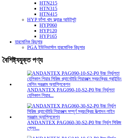
HTN215
HTN315
HTN415
HYP ফাঁপা খাদ ফ্ল্যাঞ্জ আউটপুট
HYP060
HYP120
HYP165
হারমোনিক রিডুসার
PGA ইউনিভার্সাল হারমোনিক রিডুসার
বৈশিষ্ট্যযুক্ত পণ্য
ANDANTEX PAG090-10-S2-P0 উচ্চ নির্ভুলতা
হেলিকাল গিয়ার...
ANDANTEX PAG060-30-S2-P0 উচ্চ নির্ভুল সিরিজ
প্লেন...