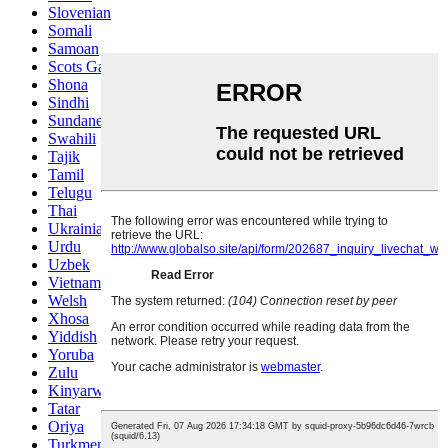
Slovenian
Somali
Samoan
Scots Gaelic
Shona
Sindhi
Sundanese
Swahili
Tajik
Tamil
Telugu
Thai
Ukrainian
Urdu
Uzbek
Vietnamese
Welsh
Xhosa
Yiddish
Yoruba
Zulu
Kinyarwanda
Tatar
Oriya
Turkmen