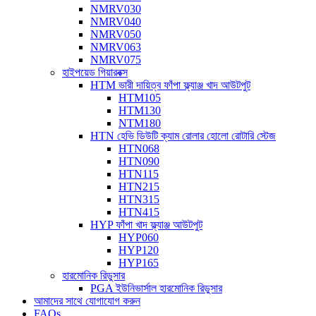
NMRV030
NMRV040
NMRV050
NMRV063
NMRV075
হাইপয়েড গিয়ারবক্স
HTM ভারী দায়িত্ব ফাঁপা ফ্ল্যাঞ্জ খাদ আউটপুট
HTM105
HTM130
NTM180
HTN হেভি ডিউটি ​​ক্যাম রোলার হোলো রোটারি স্টেজ
HTN068
HTN090
HTN115
HTN215
HTN315
HTN415
HYP ফাঁপা খাদ ফ্ল্যাঞ্জ আউটপুট
HYP060
HYP120
HYP165
হারমোনিক রিডুসার
PGA ইউনিভার্সাল হারমোনিক রিডুসার
আমাদের সাথে যোগাযোগ করুন
FAQs