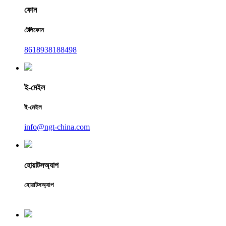
ফোন
টেলিফোন
8618938188498
ই-মেইল
ই-মেইল
info@ngt-china.com
হোয়াটসঅ্যাপ
হোয়াটসঅ্যাপ