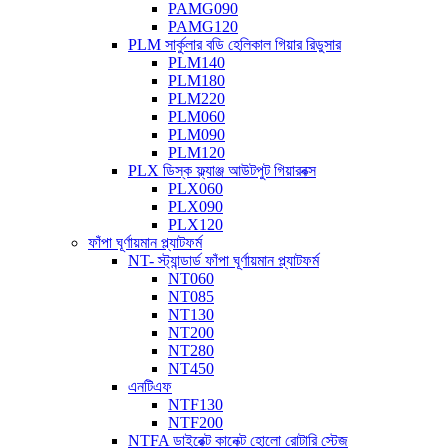
PAMG090
PAMG120
PLM সার্কুলার বডি হেলিকাল গিয়ার রিডুসার
PLM140
PLM180
PLM220
PLM060
PLM090
PLM120
PLX ডিস্ক ফ্ল্যাঞ্জ আউটপুট গিয়ারবক্স
PLX060
PLX090
PLX120
ফাঁপা ঘূর্ণায়মান প্ল্যাটফর্ম
NT- স্ট্যান্ডার্ড ফাঁপা ঘূর্ণায়মান প্ল্যাটফর্ম
NT060
NT085
NT130
NT200
NT280
NT450
এনটিএফ
NTF130
NTF200
NTFA ডাইরেক্ট কানেক্ট হোলো রোটারি স্টেজ