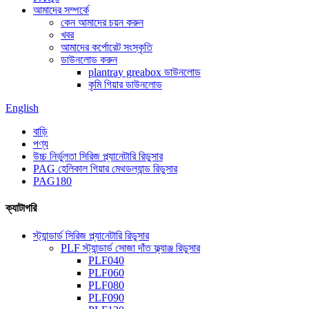
আমাদের সম্পর্কে
কেন আমাদের চয়ন করুন
খবর
আমাদের কর্পোরেট সংস্কৃতি
ডাউনলোড করুন
plantray greabox ডাউনলোড
কৃমি গিয়ার ডাউনলোড
English
বাড়ি
পণ্য
উচ্চ নির্ভুলতা সিরিজ প্ল্যানেটারি রিডুসার
PAG হেলিকাল গিয়ার মেথডল্যান্ড রিডুসার
PAG180
ক্যাটাগরি
স্ট্যান্ডার্ড সিরিজ প্ল্যানেটারি রিডুসার
PLF স্ট্যান্ডার্ড সোজা দাঁত ফ্ল্যাঞ্জ রিডুসার
PLF040
PLF060
PLF080
PLF090