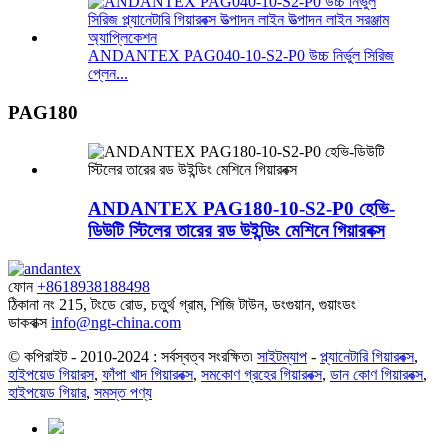
ANDANTEX PAG040-10-S2-P0 উচ্চ নির্ভুল সিরিজ
প্লেন...
PAG180
ANDANTEX PAG180-10-S2-P0 হেভি-
ডিউটি ​​স্টিলের তারের রড উইন্ডিং মেশিনে গিয়ারবক্স
ফোন
+8618938188498
ঠিকানা
নং 215, টংডে রোড, চতুর্থ গ্রাম, শিজি টাউন, ডংগুয়ান, গুয়াংডং
ডাকবাক্স
info@ngt-china.com
© কপিরাইট - 2010-2024 : সর্বস্বত্ব সংরক্ষিত৷
সাইটম্যাপ
-
প্ল্যানেটারি গিয়ারবক্স
,
হাইপয়েড গিয়ারস
,
ফাঁপা খাদ গিয়ারবক্স
,
সমকোণ গ্রহের গিয়ারবক্স
,
ডান কোণ গিয়ারবক্স
,
হাইপয়েড গিয়ার
,
সমস্ত পণ্য