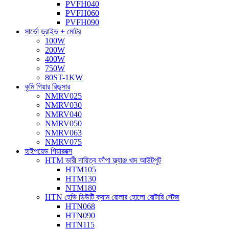
PVFH040
PVFH060
PVFH090
সার্ভো ড্রাইভ + মোটর
100W
200W
400W
750W
80ST-1KW
কৃমি গিয়ার রিডুসার
NMRV025
NMRV030
NMRV040
NMRV050
NMRV063
NMRV075
হাইপয়েড গিয়ারবক্স
HTM ভারী দায়িত্ব ফাঁপা ফ্ল্যাঞ্জ খাদ আউটপুট
HTM105
HTM130
NTM180
HTN হেভি ডিউটি ​​ক্যাম রোলার হোলো রোটারি স্টেজ
HTN068
HTN090
HTN115