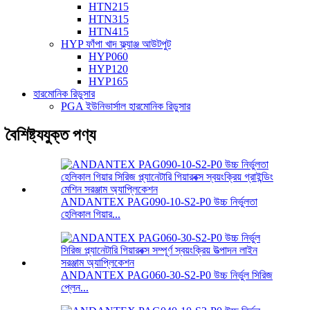
HTN215
HTN315
HTN415
HYP ফাঁপা খাদ ফ্ল্যাঞ্জ আউটপুট
HYP060
HYP120
HYP165
হারমোনিক রিডুসার
PGA ইউনিভার্সাল হারমোনিক রিডুসার
বৈশিষ্ট্যযুক্ত পণ্য
ANDANTEX PAG090-10-S2-P0 উচ্চ নির্ভুলতা
হেলিকাল গিয়ার...
ANDANTEX PAG060-30-S2-P0 উচ্চ নির্ভুল সিরিজ
প্লেন...