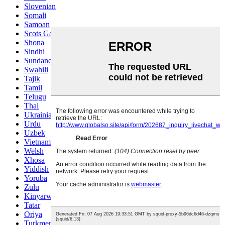
Slovenian
Somali
Samoan
Scots Gaelic
Shona
Sindhi
Sundanese
Swahili
Tajik
Tamil
Telugu
Thai
Ukrainian
Urdu
Uzbek
Vietnamese
Welsh
Xhosa
Yiddish
Yoruba
Zulu
Kinyarwanda
Tatar
Oriya
Turkmen