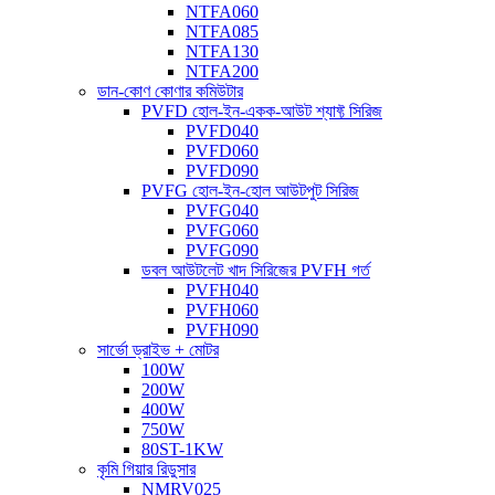
NTFA060
NTFA085
NTFA130
NTFA200
ডান-কোণ কোণার কমিউটার
PVFD হোল-ইন-একক-আউট শ্যাফ্ট সিরিজ
PVFD040
PVFD060
PVFD090
PVFG হোল-ইন-হোল আউটপুট সিরিজ
PVFG040
PVFG060
PVFG090
ডবল আউটলেট খাদ সিরিজের PVFH গর্ত
PVFH040
PVFH060
PVFH090
সার্ভো ড্রাইভ + মোটর
100W
200W
400W
750W
80ST-1KW
কৃমি গিয়ার রিডুসার
NMRV025