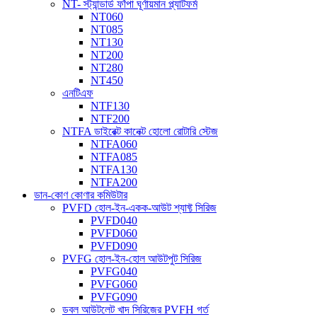
NT- স্ট্যান্ডার্ড ফাঁপা ঘূর্ণায়মান প্ল্যাটফর্ম
NT060
NT085
NT130
NT200
NT280
NT450
এনটিএফ
NTF130
NTF200
NTFA ডাইরেক্ট কানেক্ট হোলো রোটারি স্টেজ
NTFA060
NTFA085
NTFA130
NTFA200
ডান-কোণ কোণার কমিউটার
PVFD হোল-ইন-একক-আউট শ্যাফ্ট সিরিজ
PVFD040
PVFD060
PVFD090
PVFG হোল-ইন-হোল আউটপুট সিরিজ
PVFG040
PVFG060
PVFG090
ডবল আউটলেট খাদ সিরিজের PVFH গর্ত