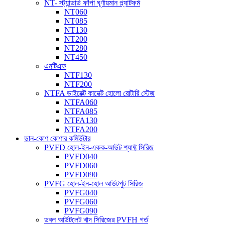
NT- স্ট্যান্ডার্ড ফাঁপা ঘূর্ণায়মান প্ল্যাটফর্ম
NT060
NT085
NT130
NT200
NT280
NT450
এনটিএফ
NTF130
NTF200
NTFA ডাইরেক্ট কানেক্ট হোলো রোটারি স্টেজ
NTFA060
NTFA085
NTFA130
NTFA200
ডান-কোণ কোণার কমিউটার
PVFD হোল-ইন-একক-আউট শ্যাফ্ট সিরিজ
PVFD040
PVFD060
PVFD090
PVFG হোল-ইন-হোল আউটপুট সিরিজ
PVFG040
PVFG060
PVFG090
ডবল আউটলেট খাদ সিরিজের PVFH গর্ত