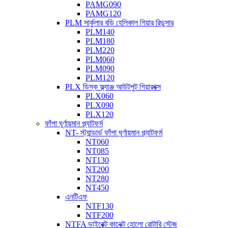
PAMG090
PAMG120
PLM সার্কুলার বডি হেলিকাল গিয়ার রিডুসার
PLM140
PLM180
PLM220
PLM060
PLM090
PLM120
PLX ডিস্ক ফ্ল্যাঞ্জ আউটপুট গিয়ারবক্স
PLX060
PLX090
PLX120
ফাঁপা ঘূর্ণায়মান প্ল্যাটফর্ম
NT- স্ট্যান্ডার্ড ফাঁপা ঘূর্ণায়মান প্ল্যাটফর্ম
NT060
NT085
NT130
NT200
NT280
NT450
এনটিএফ
NTF130
NTF200
NTFA ডাইরেক্ট কানেক্ট হোলো রোটারি স্টেজ