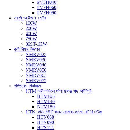
PVFH040
PVFH060
PVFH090
সার্ভো ড্রাইভ + মোটর
100W
200W
400W
750W
80ST-1KW
কৃমি গিয়ার রিডুসার
NMRV025
NMRV030
NMRV040
NMRV050
NMRV063
NMRV075
হাইপয়েড গিয়ারবক্স
HTM ভারী দায়িত্ব ফাঁপা ফ্ল্যাঞ্জ খাদ আউটপুট
HTM105
HTM130
NTM180
HTN হেভি ডিউটি ​​ক্যাম রোলার হোলো রোটারি স্টেজ
HTN068
HTN090
HTN115