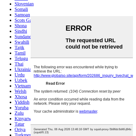
Slovenian
Somali
Samoan
Scots Gaelic
Shona
Sindhi
Sundanese
Swahili
Tajik
Tamil
Telugu
Thai
Ukrainian
Urdu
Uzbek
Vietnamese
Welsh
Xhosa
Yiddish
Yoruba
Zulu
Kinyarwanda
Tatar
Oriya
Turkmen