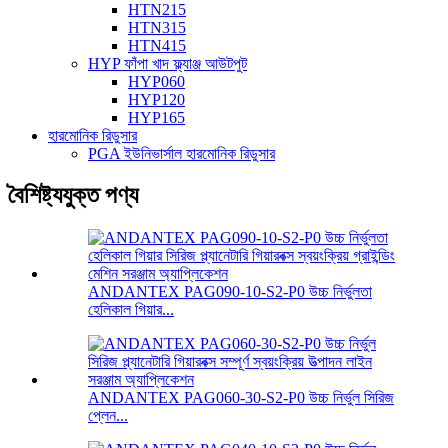
HTN215
HTN315
HTN415
HYP ফাঁপা খাদ ফ্ল্যাঞ্জ আউটপুট
HYP060
HYP120
HYP165
হারমোনিক রিডুসার
PGA ইউনিভার্সাল হারমোনিক রিডুসার
বৈশিষ্ট্যযুক্ত পণ্য
ANDANTEX PAG090-10-S2-P0 উচ্চ নির্ভুলতা
হেলিকাল গিয়ার...
ANDANTEX PAG060-30-S2-P0 উচ্চ নির্ভুল সিরিজ
প্লেন...