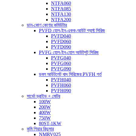
NTFA060
NTFA085
NTFA130
NTFA200
ডান-কোণ কোণার কমিউটার
PVFD হোল-ইন-একক-আউট শ্যাফ্ট সিরিজ
PVFD040
PVFD060
PVFD090
PVFG হোল-ইন-হোল আউটপুট সিরিজ
PVFG040
PVFG060
PVFG090
ডবল আউটলেট খাদ সিরিজের PVFH গর্ত
PVFH040
PVFH060
PVFH090
সার্ভো ড্রাইভ + মোটর
100W
200W
400W
750W
80ST-1KW
কৃমি গিয়ার রিডুসার
NMRV025