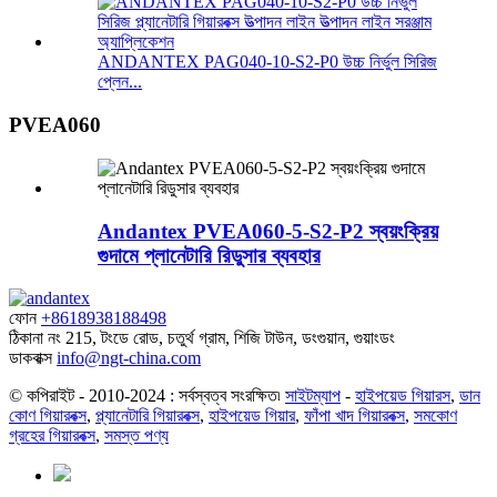
ANDANTEX PAG040-10-S2-P0 উচ্চ নির্ভুল সিরিজ
প্লেন...
PVEA060
Andantex PVEA060-5-S2-P2 স্বয়ংক্রিয়
গুদামে প্লানেটারি রিডুসার ব্যবহার
ফোন
+8618938188498
ঠিকানা
নং 215, টংডে রোড, চতুর্থ গ্রাম, শিজি টাউন, ডংগুয়ান, গুয়াংডং
ডাকবাক্স
info@ngt-china.com
© কপিরাইট - 2010-2024 : সর্বস্বত্ব সংরক্ষিত৷
সাইটম্যাপ
-
হাইপয়েড গিয়ারস
,
ডান
কোণ গিয়ারবক্স
,
প্ল্যানেটারি গিয়ারবক্স
,
হাইপয়েড গিয়ার
,
ফাঁপা খাদ গিয়ারবক্স
,
সমকোণ
গ্রহের গিয়ারবক্স
,
সমস্ত পণ্য