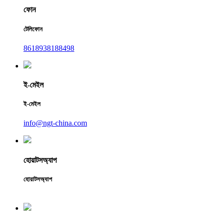
ফোন
টেলিফোন
8618938188498
ই-মেইল
ই-মেইল
info@ngt-china.com
হোয়াটসঅ্যাপ
হোয়াটসঅ্যাপ