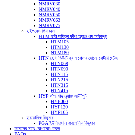
NMRV030
NMRV040
NMRV050
NMRV063
NMRV075
হাইপয়েড গিয়ারবক্স
HTM ভারী দায়িত্ব ফাঁপা ফ্ল্যাঞ্জ খাদ আউটপুট
HTM105
HTM130
NTM180
HTN হেভি ডিউটি ​​ক্যাম রোলার হোলো রোটারি স্টেজ
HTN068
HTN090
HTN115
HTN215
HTN315
HTN415
HYP ফাঁপা খাদ ফ্ল্যাঞ্জ আউটপুট
HYP060
HYP120
HYP165
হারমোনিক রিডুসার
PGA ইউনিভার্সাল হারমোনিক রিডুসার
আমাদের সাথে যোগাযোগ করুন
FAQs