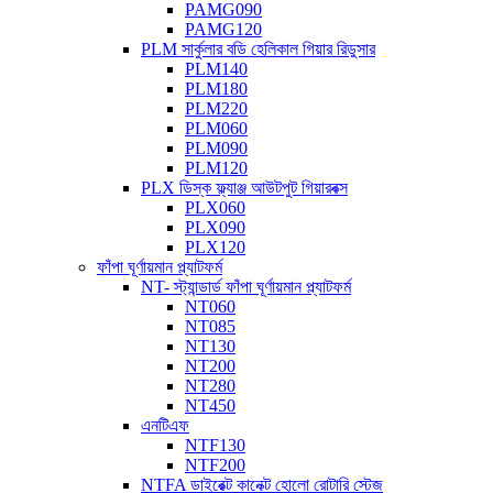
PAMG090
PAMG120
PLM সার্কুলার বডি হেলিকাল গিয়ার রিডুসার
PLM140
PLM180
PLM220
PLM060
PLM090
PLM120
PLX ডিস্ক ফ্ল্যাঞ্জ আউটপুট গিয়ারবক্স
PLX060
PLX090
PLX120
ফাঁপা ঘূর্ণায়মান প্ল্যাটফর্ম
NT- স্ট্যান্ডার্ড ফাঁপা ঘূর্ণায়মান প্ল্যাটফর্ম
NT060
NT085
NT130
NT200
NT280
NT450
এনটিএফ
NTF130
NTF200
NTFA ডাইরেক্ট কানেক্ট হোলো রোটারি স্টেজ