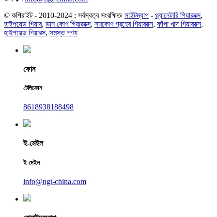
© কপিরাইট - 2010-2024 : সর্বস্বত্ব সংরক্ষিত৷
সাইটম্যাপ
-
প্ল্যানেটারি গিয়ারবক্স
,
হাইপয়েড গিয়ার
,
ডান কোণ গিয়ারবক্স
,
সমকোণ গ্রহের গিয়ারবক্স
,
ফাঁপা খাদ গিয়ারবক্স
,
হাইপয়েড গিয়ারস
,
সমস্ত পণ্য
ফোন
টেলিফোন
8618938188498
ই-মেইল
ই-মেইল
info@ngt-china.com