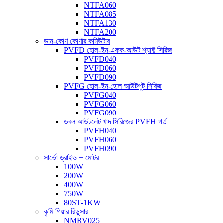
NTFA060
NTFA085
NTFA130
NTFA200
ডান-কোণ কোণার কমিউটার
PVFD হোল-ইন-একক-আউট শ্যাফ্ট সিরিজ
PVFD040
PVFD060
PVFD090
PVFG হোল-ইন-হোল আউটপুট সিরিজ
PVFG040
PVFG060
PVFG090
ডবল আউটলেট খাদ সিরিজের PVFH গর্ত
PVFH040
PVFH060
PVFH090
সার্ভো ড্রাইভ + মোটর
100W
200W
400W
750W
80ST-1KW
কৃমি গিয়ার রিডুসার
NMRV025