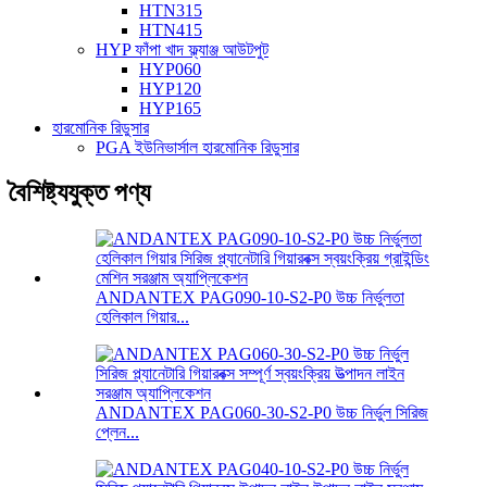
HTN315
HTN415
HYP ফাঁপা খাদ ফ্ল্যাঞ্জ আউটপুট
HYP060
HYP120
HYP165
হারমোনিক রিডুসার
PGA ইউনিভার্সাল হারমোনিক রিডুসার
বৈশিষ্ট্যযুক্ত পণ্য
ANDANTEX PAG090-10-S2-P0 উচ্চ নির্ভুলতা
হেলিকাল গিয়ার...
ANDANTEX PAG060-30-S2-P0 উচ্চ নির্ভুল সিরিজ
প্লেন...