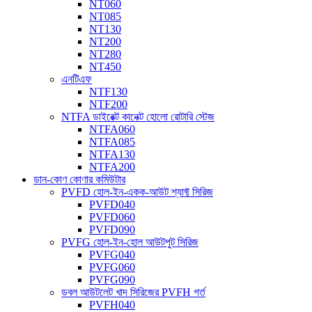
NT060
NT085
NT130
NT200
NT280
NT450
এনটিএফ
NTF130
NTF200
NTFA ডাইরেক্ট কানেক্ট হোলো রোটারি স্টেজ
NTFA060
NTFA085
NTFA130
NTFA200
ডান-কোণ কোণার কমিউটার
PVFD হোল-ইন-একক-আউট শ্যাফ্ট সিরিজ
PVFD040
PVFD060
PVFD090
PVFG হোল-ইন-হোল আউটপুট সিরিজ
PVFG040
PVFG060
PVFG090
ডবল আউটলেট খাদ সিরিজের PVFH গর্ত
PVFH040