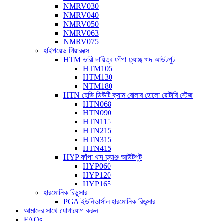
NMRV030
NMRV040
NMRV050
NMRV063
NMRV075
হাইপয়েড গিয়ারবক্স
HTM ভারী দায়িত্ব ফাঁপা ফ্ল্যাঞ্জ খাদ আউটপুট
HTM105
HTM130
NTM180
HTN হেভি ডিউটি ​​ক্যাম রোলার হোলো রোটারি স্টেজ
HTN068
HTN090
HTN115
HTN215
HTN315
HTN415
HYP ফাঁপা খাদ ফ্ল্যাঞ্জ আউটপুট
HYP060
HYP120
HYP165
হারমোনিক রিডুসার
PGA ইউনিভার্সাল হারমোনিক রিডুসার
আমাদের সাথে যোগাযোগ করুন
FAQs