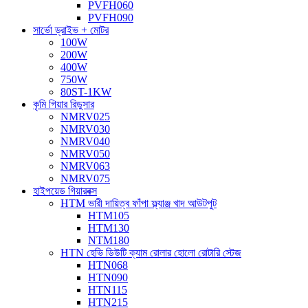
PVFH060
PVFH090
সার্ভো ড্রাইভ + মোটর
100W
200W
400W
750W
80ST-1KW
কৃমি গিয়ার রিডুসার
NMRV025
NMRV030
NMRV040
NMRV050
NMRV063
NMRV075
হাইপয়েড গিয়ারবক্স
HTM ভারী দায়িত্ব ফাঁপা ফ্ল্যাঞ্জ খাদ আউটপুট
HTM105
HTM130
NTM180
HTN হেভি ডিউটি ​​ক্যাম রোলার হোলো রোটারি স্টেজ
HTN068
HTN090
HTN115
HTN215