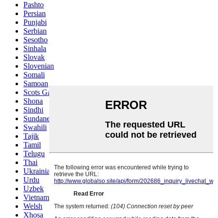
Pashto
Persian
Punjabi
Serbian
Sesotho
Sinhala
Slovak
Slovenian
Somali
Samoan
Scots Gaelic
Shona
Sindhi
Sundanese
Swahili
Tajik
Tamil
Telugu
Thai
Ukrainian
Urdu
Uzbek
Vietnamese
Welsh
Xhosa