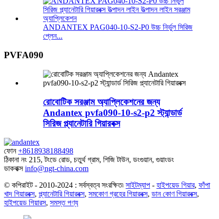
ANDANTEX PAG040-10-S2-P0 উচ্চ নির্ভুল সিরিজ
প্লেন...
PVFA090
রোবোটিক সরঞ্জাম অ্যাপ্লিকেশনের জন্য
Andantex pvfa090-10-s2-p2 স্ট্যান্ডার্ড
সিরিজ প্ল্যানেটারি গিয়ারবক্স
ফোন
+8618938188498
ঠিকানা
নং 215, টংডে রোড, চতুর্থ গ্রাম, শিজি টাউন, ডংগুয়ান, গুয়াংডং
ডাকবাক্স
info@ngt-china.com
© কপিরাইট - 2010-2024 : সর্বস্বত্ব সংরক্ষিত৷
সাইটম্যাপ
-
হাইপয়েড গিয়ার
,
ফাঁপা
খাদ গিয়ারবক্স
,
প্ল্যানেটারি গিয়ারবক্স
,
সমকোণ গ্রহের গিয়ারবক্স
,
ডান কোণ গিয়ারবক্স
,
হাইপয়েড গিয়ারস
,
সমস্ত পণ্য