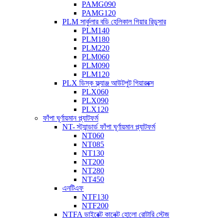
PAMG090
PAMG120
PLM সার্কুলার বডি হেলিকাল গিয়ার রিডুসার
PLM140
PLM180
PLM220
PLM060
PLM090
PLM120
PLX ডিস্ক ফ্ল্যাঞ্জ আউটপুট গিয়ারবক্স
PLX060
PLX090
PLX120
ফাঁপা ঘূর্ণায়মান প্ল্যাটফর্ম
NT- স্ট্যান্ডার্ড ফাঁপা ঘূর্ণায়মান প্ল্যাটফর্ম
NT060
NT085
NT130
NT200
NT280
NT450
এনটিএফ
NTF130
NTF200
NTFA ডাইরেক্ট কানেক্ট হোলো রোটারি স্টেজ