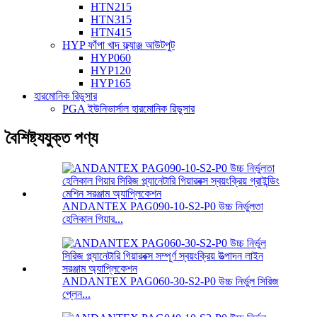
HTN215
HTN315
HTN415
HYP ফাঁপা খাদ ফ্ল্যাঞ্জ আউটপুট
HYP060
HYP120
HYP165
হারমোনিক রিডুসার
PGA ইউনিভার্সাল হারমোনিক রিডুসার
বৈশিষ্ট্যযুক্ত পণ্য
ANDANTEX PAG090-10-S2-P0 উচ্চ নির্ভুলতা
হেলিকাল গিয়ার...
ANDANTEX PAG060-30-S2-P0 উচ্চ নির্ভুল সিরিজ
প্লেন...