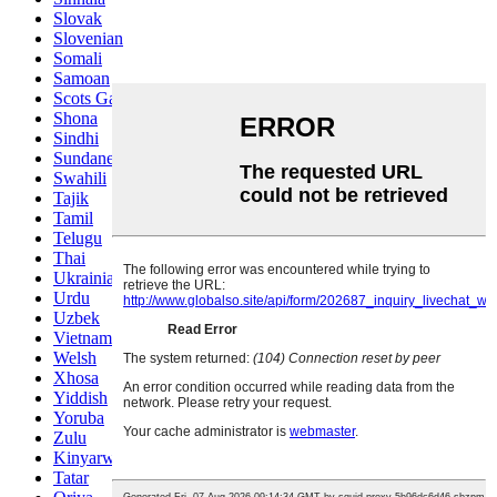
Slovak
Slovenian
Somali
Samoan
Scots Gaelic
Shona
Sindhi
Sundanese
Swahili
Tajik
Tamil
Telugu
Thai
Ukrainian
Urdu
Uzbek
Vietnamese
Welsh
Xhosa
Yiddish
Yoruba
Zulu
Kinyarwanda
Tatar