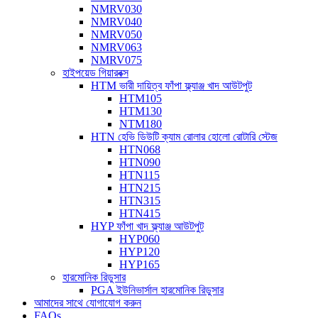
NMRV030
NMRV040
NMRV050
NMRV063
NMRV075
হাইপয়েড গিয়ারবক্স
HTM ভারী দায়িত্ব ফাঁপা ফ্ল্যাঞ্জ খাদ আউটপুট
HTM105
HTM130
NTM180
HTN হেভি ডিউটি ​​ক্যাম রোলার হোলো রোটারি স্টেজ
HTN068
HTN090
HTN115
HTN215
HTN315
HTN415
HYP ফাঁপা খাদ ফ্ল্যাঞ্জ আউটপুট
HYP060
HYP120
HYP165
হারমোনিক রিডুসার
PGA ইউনিভার্সাল হারমোনিক রিডুসার
আমাদের সাথে যোগাযোগ করুন
FAQs