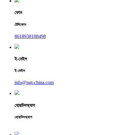
ফোন
টেলিফোন
8618938188498
ই-মেইল
ই-মেইল
info@ngt-china.com
হোয়াটসঅ্যাপ
হোয়াটসঅ্যাপ