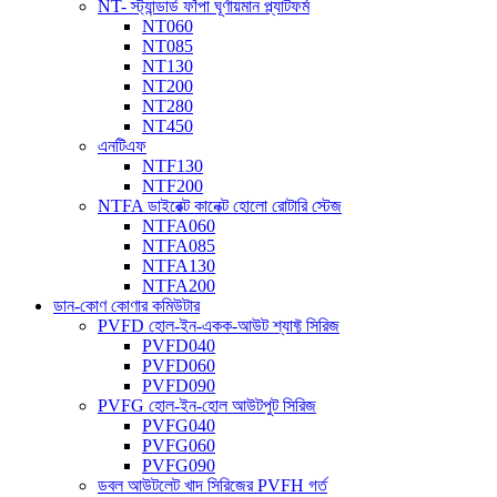
NT- স্ট্যান্ডার্ড ফাঁপা ঘূর্ণায়মান প্ল্যাটফর্ম
NT060
NT085
NT130
NT200
NT280
NT450
এনটিএফ
NTF130
NTF200
NTFA ডাইরেক্ট কানেক্ট হোলো রোটারি স্টেজ
NTFA060
NTFA085
NTFA130
NTFA200
ডান-কোণ কোণার কমিউটার
PVFD হোল-ইন-একক-আউট শ্যাফ্ট সিরিজ
PVFD040
PVFD060
PVFD090
PVFG হোল-ইন-হোল আউটপুট সিরিজ
PVFG040
PVFG060
PVFG090
ডবল আউটলেট খাদ সিরিজের PVFH গর্ত