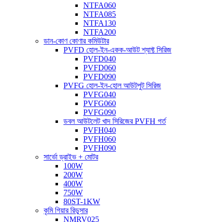
NTFA060
NTFA085
NTFA130
NTFA200
ডান-কোণ কোণার কমিউটার
PVFD হোল-ইন-একক-আউট শ্যাফ্ট সিরিজ
PVFD040
PVFD060
PVFD090
PVFG হোল-ইন-হোল আউটপুট সিরিজ
PVFG040
PVFG060
PVFG090
ডবল আউটলেট খাদ সিরিজের PVFH গর্ত
PVFH040
PVFH060
PVFH090
সার্ভো ড্রাইভ + মোটর
100W
200W
400W
750W
80ST-1KW
কৃমি গিয়ার রিডুসার
NMRV025