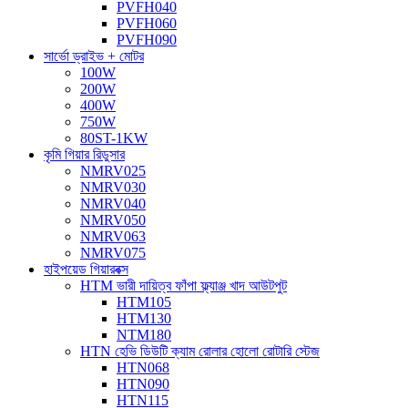
PVFH040
PVFH060
PVFH090
সার্ভো ড্রাইভ + মোটর
100W
200W
400W
750W
80ST-1KW
কৃমি গিয়ার রিডুসার
NMRV025
NMRV030
NMRV040
NMRV050
NMRV063
NMRV075
হাইপয়েড গিয়ারবক্স
HTM ভারী দায়িত্ব ফাঁপা ফ্ল্যাঞ্জ খাদ আউটপুট
HTM105
HTM130
NTM180
HTN হেভি ডিউটি ​​ক্যাম রোলার হোলো রোটারি স্টেজ
HTN068
HTN090
HTN115