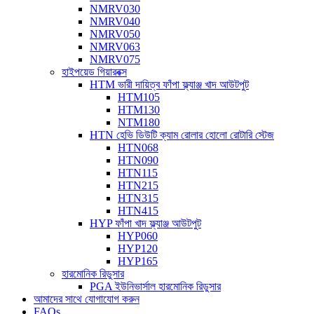
NMRV030
NMRV040
NMRV050
NMRV063
NMRV075
হাইপয়েড গিয়ারবক্স
HTM ভারী দায়িত্ব ফাঁপা ফ্ল্যাঞ্জ খাদ আউটপুট
HTM105
HTM130
NTM180
HTN হেভি ডিউটি ​​ক্যাম রোলার হোলো রোটারি স্টেজ
HTN068
HTN090
HTN115
HTN215
HTN315
HTN415
HYP ফাঁপা খাদ ফ্ল্যাঞ্জ আউটপুট
HYP060
HYP120
HYP165
হারমোনিক রিডুসার
PGA ইউনিভার্সাল হারমোনিক রিডুসার
আমাদের সাথে যোগাযোগ করুন
FAQs