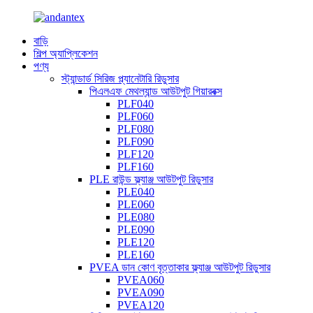
বাড়ি
শিল্প অ্যাপ্লিকেশন
পণ্য
স্ট্যান্ডার্ড সিরিজ প্ল্যানেটারি রিডুসার
পিএলএফ মেথল্যান্ড আউটপুট গিয়ারবক্স
PLF040
PLF060
PLF080
PLF090
PLF120
PLF160
PLE রাউন্ড ফ্ল্যাঞ্জ আউটপুট রিডুসার
PLE040
PLE060
PLE080
PLE090
PLE120
PLE160
PVEA ডান কোণ বৃত্তাকার ফ্ল্যাঞ্জ আউটপুট রিডুসার
PVEA060
PVEA090
PVEA120