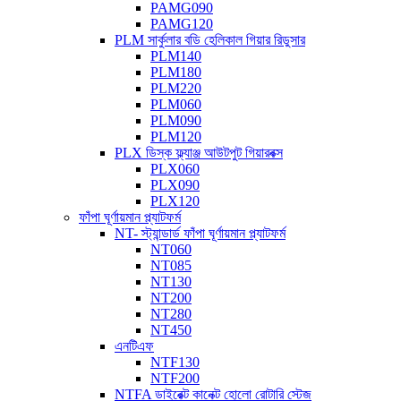
PAMG090
PAMG120
PLM সার্কুলার বডি হেলিকাল গিয়ার রিডুসার
PLM140
PLM180
PLM220
PLM060
PLM090
PLM120
PLX ডিস্ক ফ্ল্যাঞ্জ আউটপুট গিয়ারবক্স
PLX060
PLX090
PLX120
ফাঁপা ঘূর্ণায়মান প্ল্যাটফর্ম
NT- স্ট্যান্ডার্ড ফাঁপা ঘূর্ণায়মান প্ল্যাটফর্ম
NT060
NT085
NT130
NT200
NT280
NT450
এনটিএফ
NTF130
NTF200
NTFA ডাইরেক্ট কানেক্ট হোলো রোটারি স্টেজ