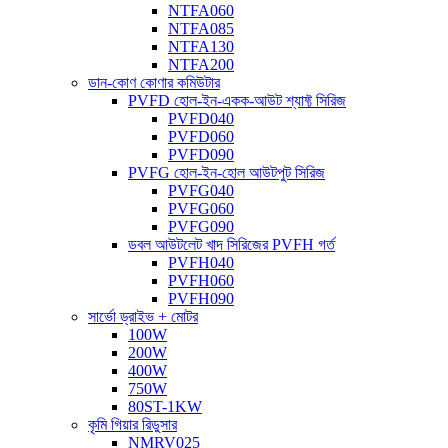
NTFA060
NTFA085
NTFA130
NTFA200
ডান-কোণ কোণার কমিউটার
PVFD হোল-ইন-একক-আউট শ্যাফ্ট সিরিজ
PVFD040
PVFD060
PVFD090
PVFG হোল-ইন-হোল আউটপুট সিরিজ
PVFG040
PVFG060
PVFG090
ডবল আউটলেট খাদ সিরিজের PVFH গর্ত
PVFH040
PVFH060
PVFH090
সার্ভো ড্রাইভ + মোটর
100W
200W
400W
750W
80ST-1KW
কৃমি গিয়ার রিডুসার
NMRV025