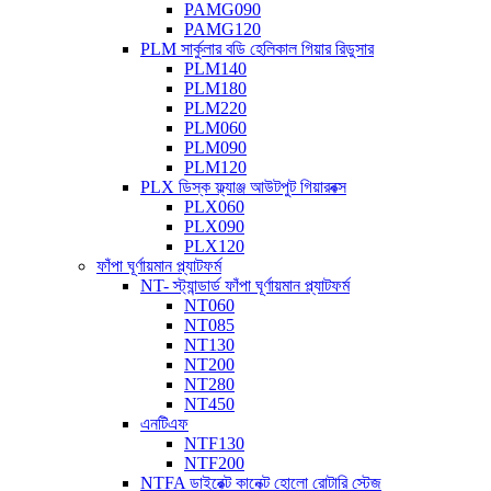
PAMG090
PAMG120
PLM সার্কুলার বডি হেলিকাল গিয়ার রিডুসার
PLM140
PLM180
PLM220
PLM060
PLM090
PLM120
PLX ডিস্ক ফ্ল্যাঞ্জ আউটপুট গিয়ারবক্স
PLX060
PLX090
PLX120
ফাঁপা ঘূর্ণায়মান প্ল্যাটফর্ম
NT- স্ট্যান্ডার্ড ফাঁপা ঘূর্ণায়মান প্ল্যাটফর্ম
NT060
NT085
NT130
NT200
NT280
NT450
এনটিএফ
NTF130
NTF200
NTFA ডাইরেক্ট কানেক্ট হোলো রোটারি স্টেজ