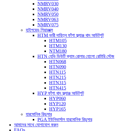
NMRV030
NMRV040
NMRV050
NMRV063
NMRV075
হাইপয়েড গিয়ারবক্স
HTM ভারী দায়িত্ব ফাঁপা ফ্ল্যাঞ্জ খাদ আউটপুট
HTM105
HTM130
NTM180
HTN হেভি ডিউটি ​​ক্যাম রোলার হোলো রোটারি স্টেজ
HTN068
HTN090
HTN115
HTN215
HTN315
HTN415
HYP ফাঁপা খাদ ফ্ল্যাঞ্জ আউটপুট
HYP060
HYP120
HYP165
হারমোনিক রিডুসার
PGA ইউনিভার্সাল হারমোনিক রিডুসার
আমাদের সাথে যোগাযোগ করুন
FAQs