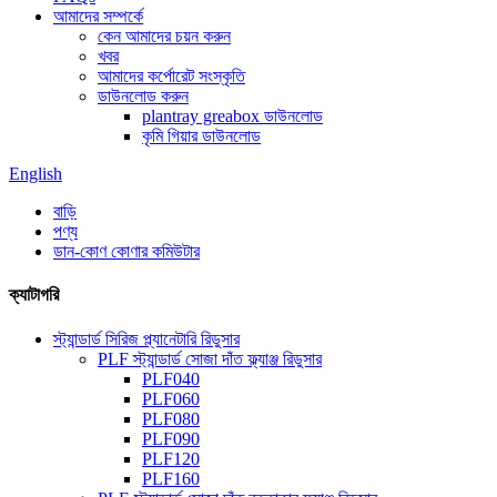
আমাদের সম্পর্কে
কেন আমাদের চয়ন করুন
খবর
আমাদের কর্পোরেট সংস্কৃতি
ডাউনলোড করুন
plantray greabox ডাউনলোড
কৃমি গিয়ার ডাউনলোড
English
বাড়ি
পণ্য
ডান-কোণ কোণার কমিউটার
ক্যাটাগরি
স্ট্যান্ডার্ড সিরিজ প্ল্যানেটারি রিডুসার
PLF স্ট্যান্ডার্ড সোজা দাঁত ফ্ল্যাঞ্জ রিডুসার
PLF040
PLF060
PLF080
PLF090
PLF120
PLF160