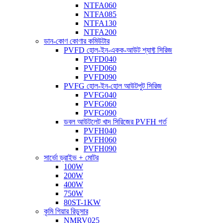
NTFA060
NTFA085
NTFA130
NTFA200
ডান-কোণ কোণার কমিউটার
PVFD হোল-ইন-একক-আউট শ্যাফ্ট সিরিজ
PVFD040
PVFD060
PVFD090
PVFG হোল-ইন-হোল আউটপুট সিরিজ
PVFG040
PVFG060
PVFG090
ডবল আউটলেট খাদ সিরিজের PVFH গর্ত
PVFH040
PVFH060
PVFH090
সার্ভো ড্রাইভ + মোটর
100W
200W
400W
750W
80ST-1KW
কৃমি গিয়ার রিডুসার
NMRV025