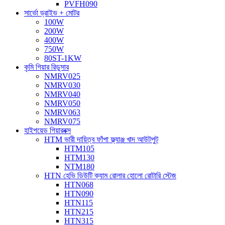
PVFH090
সার্ভো ড্রাইভ + মোটর
100W
200W
400W
750W
80ST-1KW
কৃমি গিয়ার রিডুসার
NMRV025
NMRV030
NMRV040
NMRV050
NMRV063
NMRV075
হাইপয়েড গিয়ারবক্স
HTM ভারী দায়িত্ব ফাঁপা ফ্ল্যাঞ্জ খাদ আউটপুট
HTM105
HTM130
NTM180
HTN হেভি ডিউটি ​​ক্যাম রোলার হোলো রোটারি স্টেজ
HTN068
HTN090
HTN115
HTN215
HTN315