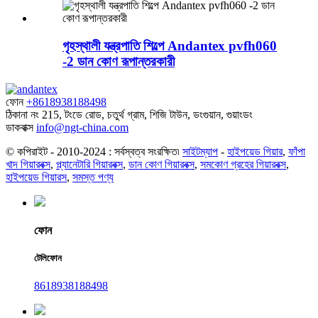
গৃহস্থালী যন্ত্রপাতি শিল্পে Andantex pvfh060
-2 ডান কোণ রূপান্তরকারী
ফোন
+8618938188498
ঠিকানা
নং 215, টংডে রোড, চতুর্থ গ্রাম, শিজি টাউন, ডংগুয়ান, গুয়াংডং
ডাকবাক্স
info@ngt-china.com
© কপিরাইট - 2010-2024 : সর্বস্বত্ব সংরক্ষিত৷
সাইটম্যাপ
-
হাইপয়েড গিয়ার
,
ফাঁপা
খাদ গিয়ারবক্স
,
প্ল্যানেটারি গিয়ারবক্স
,
ডান কোণ গিয়ারবক্স
,
সমকোণ গ্রহের গিয়ারবক্স
,
হাইপয়েড গিয়ারস
,
সমস্ত পণ্য
ফোন
টেলিফোন
8618938188498