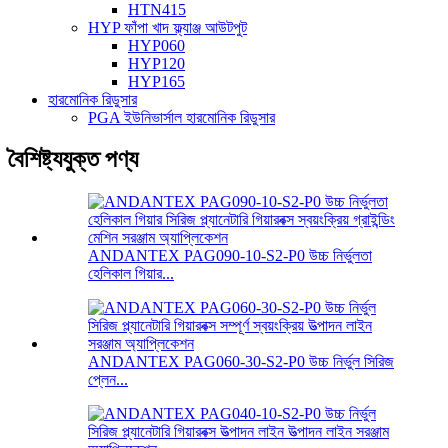
HTN415
HYP ফাঁপা খাদ ফ্ল্যাঞ্জ আউটপুট
HYP060
HYP120
HYP165
হারমোনিক রিডুসার
PGA ইউনিভার্সাল হারমোনিক রিডুসার
বৈশিষ্ট্যযুক্ত পণ্য
ANDANTEX PAG090-10-S2-P0 উচ্চ নির্ভুলতা
হেলিকাল গিয়ার...
ANDANTEX PAG060-30-S2-P0 উচ্চ নির্ভুল সিরিজ
প্লেন...