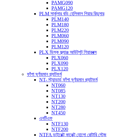
PAMG090
PAMG120
PLM সার্কুলার বডি হেলিকাল গিয়ার রিডুসার
PLM140
PLM180
PLM220
PLM060
PLM090
PLM120
PLX ডিস্ক ফ্ল্যাঞ্জ আউটপুট গিয়ারবক্স
PLX060
PLX090
PLX120
ফাঁপা ঘূর্ণায়মান প্ল্যাটফর্ম
NT- স্ট্যান্ডার্ড ফাঁপা ঘূর্ণায়মান প্ল্যাটফর্ম
NT060
NT085
NT130
NT200
NT280
NT450
এনটিএফ
NTF130
NTF200
NTFA ডাইরেক্ট কানেক্ট হোলো রোটারি স্টেজ