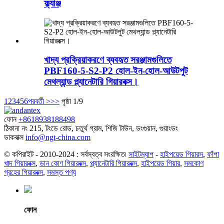
ফ্ল্যাঞ্জ
খাদ্য প্রক্রিয়াকরণে ব্যবহৃত সরঞ্জামগুলিতে
PBF160-5-S2-P2 হোল-ইন-হোল-আউটপুট
মেথল্যান্ড প্ল্যানেটারি গিয়ারবক্স।
1
2
3
4
5
6
পরবর্তী >
>>
পৃষ্ঠা 1/9
ফোন
+8618938188498
ঠিকানা
নং 215, টংডে রোড, চতুর্থ গ্রাম, শিজি টাউন, ডংগুয়ান, গুয়াংডং
ডাকবাক্স
info@ngt-china.com
© কপিরাইট - 2010-2024 : সর্বস্বত্ব সংরক্ষিত৷
সাইটম্যাপ
-
হাইপয়েড গিয়ারস
,
ফাঁপা
খাদ গিয়ারবক্স
,
ডান কোণ গিয়ারবক্স
,
প্ল্যানেটারি গিয়ারবক্স
,
হাইপয়েড গিয়ার
,
সমকোণ
গ্রহের গিয়ারবক্স
,
সমস্ত পণ্য
ফোন