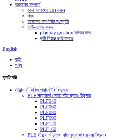
আমাদের সম্পর্কে
কেন আমাদের চয়ন করুন
খবর
আমাদের কর্পোরেট সংস্কৃতি
ডাউনলোড করুন
plantray greabox ডাউনলোড
কৃমি গিয়ার ডাউনলোড
English
বাড়ি
পণ্য
ক্যাটাগরি
স্ট্যান্ডার্ড সিরিজ প্ল্যানেটারি রিডুসার
PLF স্ট্যান্ডার্ড সোজা দাঁত ফ্ল্যাঞ্জ রিডুসার
PLF040
PLF060
PLF080
PLF090
PLF120
PLF160
PLE স্ট্যান্ডার্ড সোজা দাঁত বৃত্তাকার ফ্ল্যাঞ্জ রিডুসার