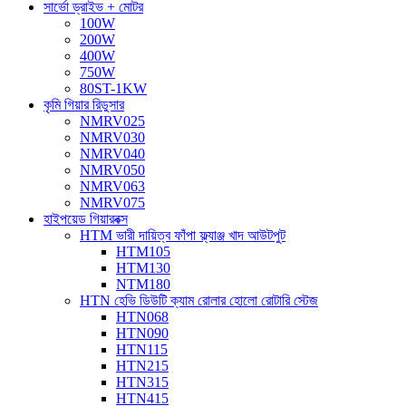
সার্ভো ড্রাইভ + মোটর
100W
200W
400W
750W
80ST-1KW
কৃমি গিয়ার রিডুসার
NMRV025
NMRV030
NMRV040
NMRV050
NMRV063
NMRV075
হাইপয়েড গিয়ারবক্স
HTM ভারী দায়িত্ব ফাঁপা ফ্ল্যাঞ্জ খাদ আউটপুট
HTM105
HTM130
NTM180
HTN হেভি ডিউটি ​​ক্যাম রোলার হোলো রোটারি স্টেজ
HTN068
HTN090
HTN115
HTN215
HTN315
HTN415