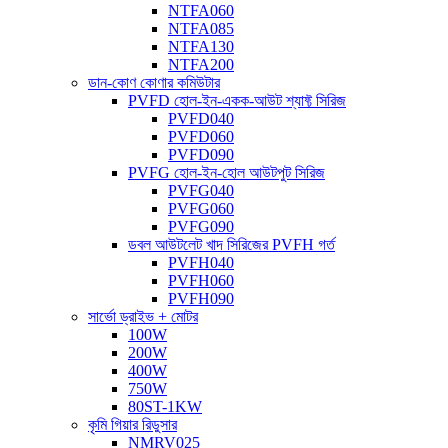
NTFA060
NTFA085
NTFA130
NTFA200
ডান-কোণ কোণার কমিউটার
PVFD হোল-ইন-একক-আউট শ্যাফ্ট সিরিজ
PVFD040
PVFD060
PVFD090
PVFG হোল-ইন-হোল আউটপুট সিরিজ
PVFG040
PVFG060
PVFG090
ডবল আউটলেট খাদ সিরিজের PVFH গর্ত
PVFH040
PVFH060
PVFH090
সার্ভো ড্রাইভ + মোটর
100W
200W
400W
750W
80ST-1KW
কৃমি গিয়ার রিডুসার
NMRV025