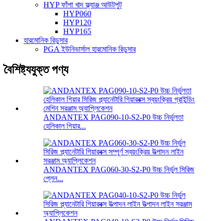
HYP ফাঁপা খাদ ফ্ল্যাঞ্জ আউটপুট
HYP060
HYP120
HYP165
হারমোনিক রিডুসার
PGA ইউনিভার্সাল হারমোনিক রিডুসার
বৈশিষ্ট্যযুক্ত পণ্য
ANDANTEX PAG090-10-S2-P0 উচ্চ নির্ভুলতা
হেলিকাল গিয়ার...
ANDANTEX PAG060-30-S2-P0 উচ্চ নির্ভুল সিরিজ
প্লেন...