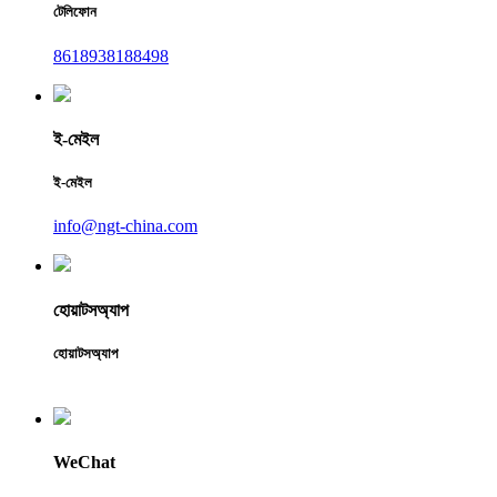
টেলিফোন
8618938188498
ই-মেইল
ই-মেইল
info@ngt-china.com
হোয়াটসঅ্যাপ
হোয়াটসঅ্যাপ
WeChat