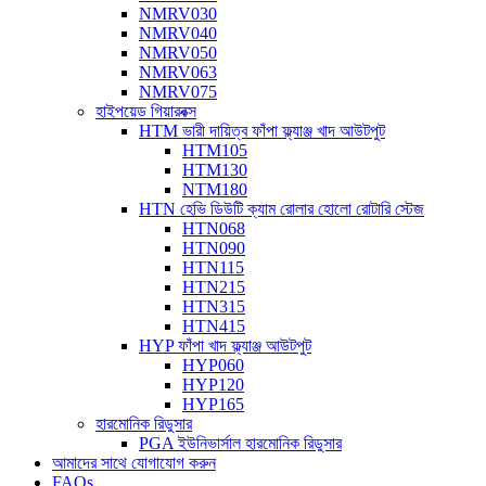
NMRV030
NMRV040
NMRV050
NMRV063
NMRV075
হাইপয়েড গিয়ারবক্স
HTM ভারী দায়িত্ব ফাঁপা ফ্ল্যাঞ্জ খাদ আউটপুট
HTM105
HTM130
NTM180
HTN হেভি ডিউটি ​​ক্যাম রোলার হোলো রোটারি স্টেজ
HTN068
HTN090
HTN115
HTN215
HTN315
HTN415
HYP ফাঁপা খাদ ফ্ল্যাঞ্জ আউটপুট
HYP060
HYP120
HYP165
হারমোনিক রিডুসার
PGA ইউনিভার্সাল হারমোনিক রিডুসার
আমাদের সাথে যোগাযোগ করুন
FAQs