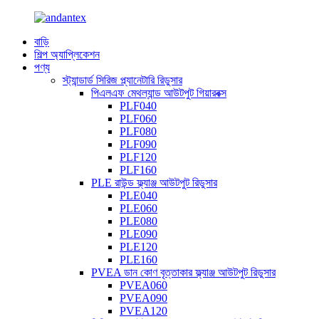
বাড়ি
শিল্প অ্যাপ্লিকেশন
পণ্য
স্ট্যান্ডার্ড সিরিজ প্ল্যানেটারি রিডুসার
পিএলএফ মেথল্যান্ড আউটপুট গিয়ারবক্স
PLF040
PLF060
PLF080
PLF090
PLF120
PLF160
PLE রাউন্ড ফ্ল্যাঞ্জ আউটপুট রিডুসার
PLE040
PLE060
PLE080
PLE090
PLE120
PLE160
PVEA ডান কোণ বৃত্তাকার ফ্ল্যাঞ্জ আউটপুট রিডুসার
PVEA060
PVEA090
PVEA120