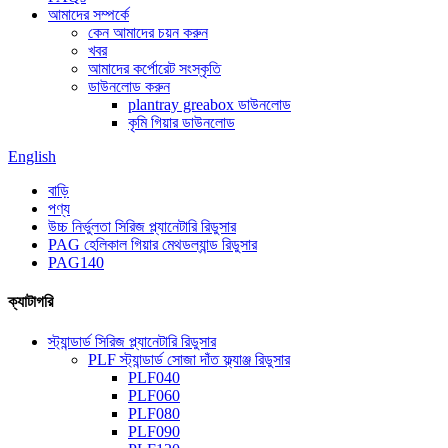
আমাদের সম্পর্কে
কেন আমাদের চয়ন করুন
খবর
আমাদের কর্পোরেট সংস্কৃতি
ডাউনলোড করুন
plantray greabox ডাউনলোড
কৃমি গিয়ার ডাউনলোড
English
বাড়ি
পণ্য
উচ্চ নির্ভুলতা সিরিজ প্ল্যানেটারি রিডুসার
PAG হেলিকাল গিয়ার মেথডল্যান্ড রিডুসার
PAG140
ক্যাটাগরি
স্ট্যান্ডার্ড সিরিজ প্ল্যানেটারি রিডুসার
PLF স্ট্যান্ডার্ড সোজা দাঁত ফ্ল্যাঞ্জ রিডুসার
PLF040
PLF060
PLF080
PLF090