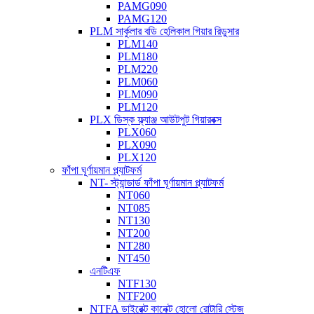
PAMG090
PAMG120
PLM সার্কুলার বডি হেলিকাল গিয়ার রিডুসার
PLM140
PLM180
PLM220
PLM060
PLM090
PLM120
PLX ডিস্ক ফ্ল্যাঞ্জ আউটপুট গিয়ারবক্স
PLX060
PLX090
PLX120
ফাঁপা ঘূর্ণায়মান প্ল্যাটফর্ম
NT- স্ট্যান্ডার্ড ফাঁপা ঘূর্ণায়মান প্ল্যাটফর্ম
NT060
NT085
NT130
NT200
NT280
NT450
এনটিএফ
NTF130
NTF200
NTFA ডাইরেক্ট কানেক্ট হোলো রোটারি স্টেজ