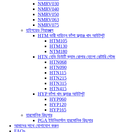
NMRV030
NMRV040
NMRV050
NMRV063
NMRV075
হাইপয়েড গিয়ারবক্স
HTM ভারী দায়িত্ব ফাঁপা ফ্ল্যাঞ্জ খাদ আউটপুট
HTM105
HTM130
NTM180
HTN হেভি ডিউটি ​​ক্যাম রোলার হোলো রোটারি স্টেজ
HTN068
HTN090
HTN115
HTN215
HTN315
HTN415
HYP ফাঁপা খাদ ফ্ল্যাঞ্জ আউটপুট
HYP060
HYP120
HYP165
হারমোনিক রিডুসার
PGA ইউনিভার্সাল হারমোনিক রিডুসার
আমাদের সাথে যোগাযোগ করুন
FAQs