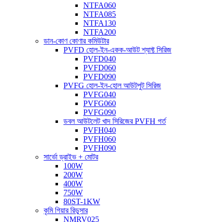
NTFA060
NTFA085
NTFA130
NTFA200
ডান-কোণ কোণার কমিউটার
PVFD হোল-ইন-একক-আউট শ্যাফ্ট সিরিজ
PVFD040
PVFD060
PVFD090
PVFG হোল-ইন-হোল আউটপুট সিরিজ
PVFG040
PVFG060
PVFG090
ডবল আউটলেট খাদ সিরিজের PVFH গর্ত
PVFH040
PVFH060
PVFH090
সার্ভো ড্রাইভ + মোটর
100W
200W
400W
750W
80ST-1KW
কৃমি গিয়ার রিডুসার
NMRV025