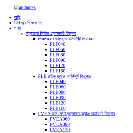
বাড়ি
শিল্প অ্যাপ্লিকেশন
পণ্য
স্ট্যান্ডার্ড সিরিজ প্ল্যানেটারি রিডুসার
পিএলএফ মেথল্যান্ড আউটপুট গিয়ারবক্স
PLF040
PLF060
PLF080
PLF090
PLF120
PLF160
PLE রাউন্ড ফ্ল্যাঞ্জ আউটপুট রিডুসার
PLE040
PLE060
PLE080
PLE090
PLE120
PLE160
PVEA ডান কোণ বৃত্তাকার ফ্ল্যাঞ্জ আউটপুট রিডুসার
PVEA060
PVEA090
PVEA120