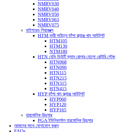
NMRV030
NMRV040
NMRV050
NMRV063
NMRV075
হাইপয়েড গিয়ারবক্স
HTM ভারী দায়িত্ব ফাঁপা ফ্ল্যাঞ্জ খাদ আউটপুট
HTM105
HTM130
NTM180
HTN হেভি ডিউটি ​​ক্যাম রোলার হোলো রোটারি স্টেজ
HTN068
HTN090
HTN115
HTN215
HTN315
HTN415
HYP ফাঁপা খাদ ফ্ল্যাঞ্জ আউটপুট
HYP060
HYP120
HYP165
হারমোনিক রিডুসার
PGA ইউনিভার্সাল হারমোনিক রিডুসার
আমাদের সাথে যোগাযোগ করুন
FAQs