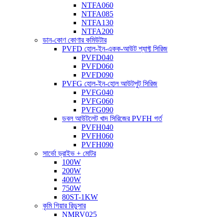
NTFA060
NTFA085
NTFA130
NTFA200
ডান-কোণ কোণার কমিউটার
PVFD হোল-ইন-একক-আউট শ্যাফ্ট সিরিজ
PVFD040
PVFD060
PVFD090
PVFG হোল-ইন-হোল আউটপুট সিরিজ
PVFG040
PVFG060
PVFG090
ডবল আউটলেট খাদ সিরিজের PVFH গর্ত
PVFH040
PVFH060
PVFH090
সার্ভো ড্রাইভ + মোটর
100W
200W
400W
750W
80ST-1KW
কৃমি গিয়ার রিডুসার
NMRV025