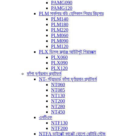
PAMG090
PAMG120
PLM সার্কুলার বডি হেলিকাল গিয়ার রিডুসার
PLM140
PLM180
PLM220
PLM060
PLM090
PLM120
PLX ডিস্ক ফ্ল্যাঞ্জ আউটপুট গিয়ারবক্স
PLX060
PLX090
PLX120
ফাঁপা ঘূর্ণায়মান প্ল্যাটফর্ম
NT- স্ট্যান্ডার্ড ফাঁপা ঘূর্ণায়মান প্ল্যাটফর্ম
NT060
NT085
NT130
NT200
NT280
NT450
এনটিএফ
NTF130
NTF200
NTFA ডাইরেক্ট কানেক্ট হোলো রোটারি স্টেজ