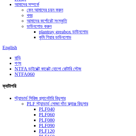
আমাদের সম্পর্কে
কেন আমাদের চয়ন করুন
খবর
আমাদের কর্পোরেট সংস্কৃতি
ডাউনলোড করুন
plantray greabox ডাউনলোড
কৃমি গিয়ার ডাউনলোড
English
বাড়ি
পণ্য
NTFA ডাইরেক্ট কানেক্ট হোলো রোটারি স্টেজ
NTFA060
ক্যাটাগরি
স্ট্যান্ডার্ড সিরিজ প্ল্যানেটারি রিডুসার
PLF স্ট্যান্ডার্ড সোজা দাঁত ফ্ল্যাঞ্জ রিডুসার
PLF040
PLF060
PLF080
PLF090
PLF120