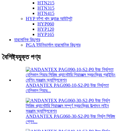
HTN215
HTN315
HTN415
HYP ফাঁপা খাদ ফ্ল্যাঞ্জ আউটপুট
HYP060
HYP120
HYP165
হারমোনিক রিডুসার
PGA ইউনিভার্সাল হারমোনিক রিডুসার
বৈশিষ্ট্যযুক্ত পণ্য
ANDANTEX PAG090-10-S2-P0 উচ্চ নির্ভুলতা
হেলিকাল গিয়ার...
ANDANTEX PAG060-30-S2-P0 উচ্চ নির্ভুল সিরিজ
প্লেন...