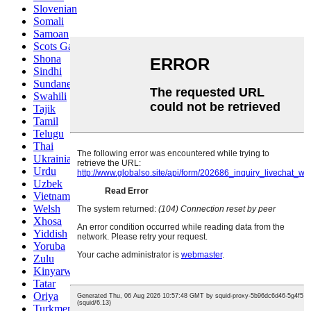
Slovenian
Somali
Samoan
Scots Gaelic
Shona
Sindhi
Sundanese
Swahili
Tajik
Tamil
Telugu
Thai
Ukrainian
Urdu
Uzbek
Vietnamese
Welsh
Xhosa
Yiddish
Yoruba
Zulu
Kinyarwanda
Tatar
Oriya
Turkmen