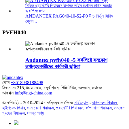
ANDANTEX PAG040-10-S2-P0 উচ্চ নির্ভুল সিরিজ
প্লেন...
PVFH040
Andantex pvfh040 -5 ফর্কলিফ্টে সমকোণ
রূপান্তরকারীদের কার্যকরী ভূমিকা
ফোন
+8618938188498
ঠিকানা
নং 215, টংডে রোড, চতুর্থ গ্রাম, শিজি টাউন, ডংগুয়ান, গুয়াংডং
ডাকবাক্স
info@ngt-china.com
© কপিরাইট - 2010-2024 : সর্বস্বত্ব সংরক্ষিত৷
সাইটম্যাপ
-
হাইপয়েড গিয়ারস
,
হাইপয়েড গিয়ার
,
ডান কোণ গিয়ারবক্স
,
প্ল্যানেটারি গিয়ারবক্স
,
ফাঁপা খাদ গিয়ারবক্স
,
সমকোণ
গ্রহের গিয়ারবক্স
,
সমস্ত পণ্য