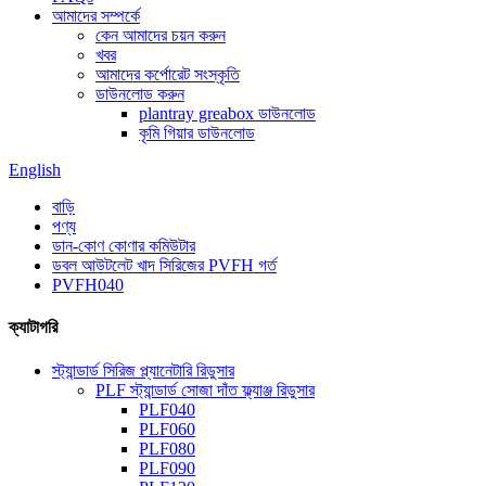
আমাদের সম্পর্কে
কেন আমাদের চয়ন করুন
খবর
আমাদের কর্পোরেট সংস্কৃতি
ডাউনলোড করুন
plantray greabox ডাউনলোড
কৃমি গিয়ার ডাউনলোড
English
বাড়ি
পণ্য
ডান-কোণ কোণার কমিউটার
ডবল আউটলেট খাদ সিরিজের PVFH গর্ত
PVFH040
ক্যাটাগরি
স্ট্যান্ডার্ড সিরিজ প্ল্যানেটারি রিডুসার
PLF স্ট্যান্ডার্ড সোজা দাঁত ফ্ল্যাঞ্জ রিডুসার
PLF040
PLF060
PLF080
PLF090