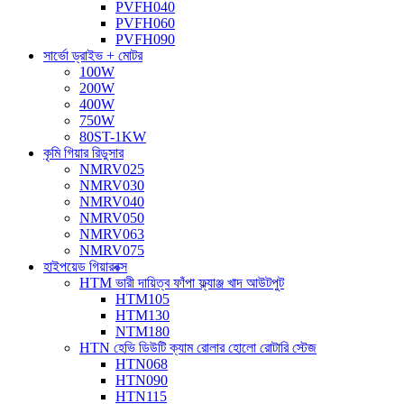
PVFH040
PVFH060
PVFH090
সার্ভো ড্রাইভ + মোটর
100W
200W
400W
750W
80ST-1KW
কৃমি গিয়ার রিডুসার
NMRV025
NMRV030
NMRV040
NMRV050
NMRV063
NMRV075
হাইপয়েড গিয়ারবক্স
HTM ভারী দায়িত্ব ফাঁপা ফ্ল্যাঞ্জ খাদ আউটপুট
HTM105
HTM130
NTM180
HTN হেভি ডিউটি ​​ক্যাম রোলার হোলো রোটারি স্টেজ
HTN068
HTN090
HTN115