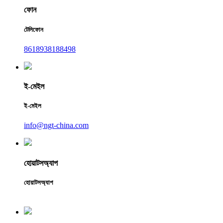
ফোন
টেলিফোন
8618938188498
ই-মেইল
ই-মেইল
info@ngt-china.com
হোয়াটসঅ্যাপ
হোয়াটসঅ্যাপ