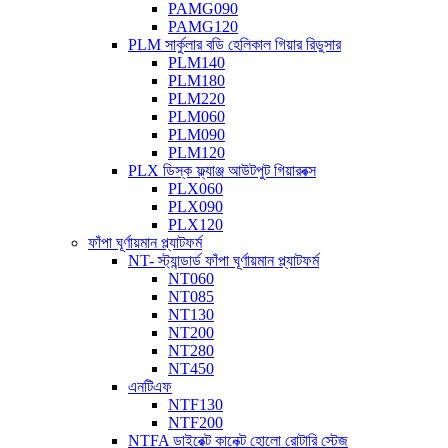
PAMG090
PAMG120
PLM সার্কুলার বডি হেলিকাল গিয়ার রিডুসার
PLM140
PLM180
PLM220
PLM060
PLM090
PLM120
PLX ডিস্ক ফ্ল্যাঞ্জ আউটপুট গিয়ারবক্স
PLX060
PLX090
PLX120
ফাঁপা ঘূর্ণায়মান প্ল্যাটফর্ম
NT- স্ট্যান্ডার্ড ফাঁপা ঘূর্ণায়মান প্ল্যাটফর্ম
NT060
NT085
NT130
NT200
NT280
NT450
এনটিএফ
NTF130
NTF200
NTFA ডাইরেক্ট কানেক্ট হোলো রোটারি স্টেজ