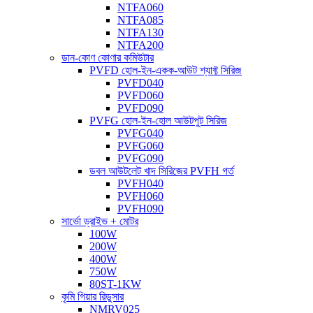
NTFA060
NTFA085
NTFA130
NTFA200
ডান-কোণ কোণার কমিউটার
PVFD হোল-ইন-একক-আউট শ্যাফ্ট সিরিজ
PVFD040
PVFD060
PVFD090
PVFG হোল-ইন-হোল আউটপুট সিরিজ
PVFG040
PVFG060
PVFG090
ডবল আউটলেট খাদ সিরিজের PVFH গর্ত
PVFH040
PVFH060
PVFH090
সার্ভো ড্রাইভ + মোটর
100W
200W
400W
750W
80ST-1KW
কৃমি গিয়ার রিডুসার
NMRV025