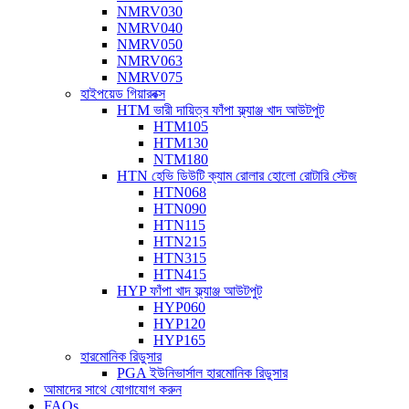
NMRV030
NMRV040
NMRV050
NMRV063
NMRV075
হাইপয়েড গিয়ারবক্স
HTM ভারী দায়িত্ব ফাঁপা ফ্ল্যাঞ্জ খাদ আউটপুট
HTM105
HTM130
NTM180
HTN হেভি ডিউটি ​​ক্যাম রোলার হোলো রোটারি স্টেজ
HTN068
HTN090
HTN115
HTN215
HTN315
HTN415
HYP ফাঁপা খাদ ফ্ল্যাঞ্জ আউটপুট
HYP060
HYP120
HYP165
হারমোনিক রিডুসার
PGA ইউনিভার্সাল হারমোনিক রিডুসার
আমাদের সাথে যোগাযোগ করুন
FAQs