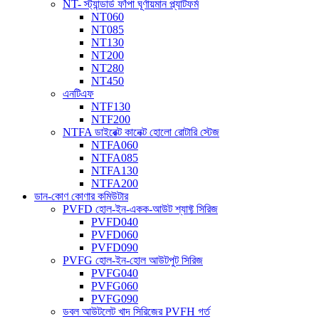
NT- স্ট্যান্ডার্ড ফাঁপা ঘূর্ণায়মান প্ল্যাটফর্ম
NT060
NT085
NT130
NT200
NT280
NT450
এনটিএফ
NTF130
NTF200
NTFA ডাইরেক্ট কানেক্ট হোলো রোটারি স্টেজ
NTFA060
NTFA085
NTFA130
NTFA200
ডান-কোণ কোণার কমিউটার
PVFD হোল-ইন-একক-আউট শ্যাফ্ট সিরিজ
PVFD040
PVFD060
PVFD090
PVFG হোল-ইন-হোল আউটপুট সিরিজ
PVFG040
PVFG060
PVFG090
ডবল আউটলেট খাদ সিরিজের PVFH গর্ত