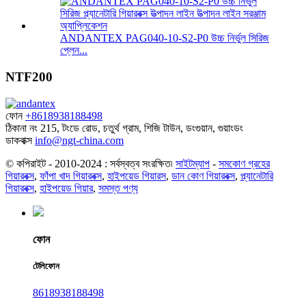
ANDANTEX PAG040-10-S2-P0 উচ্চ নির্ভুল সিরিজ
প্লেন...
NTF200
ফোন
+8618938188498
ঠিকানা
নং 215, টংডে রোড, চতুর্থ গ্রাম, শিজি টাউন, ডংগুয়ান, গুয়াংডং
ডাকবাক্স
info@ngt-china.com
© কপিরাইট - 2010-2024 : সর্বস্বত্ব সংরক্ষিত৷
সাইটম্যাপ
-
সমকোণ গ্রহের
গিয়ারবক্স
,
ফাঁপা খাদ গিয়ারবক্স
,
হাইপয়েড গিয়ারস
,
ডান কোণ গিয়ারবক্স
,
প্ল্যানেটারি
গিয়ারবক্স
,
হাইপয়েড গিয়ার
,
সমস্ত পণ্য
ফোন
টেলিফোন
8618938188498