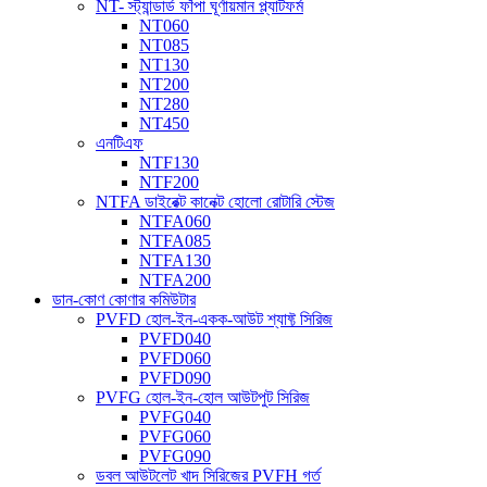
NT- স্ট্যান্ডার্ড ফাঁপা ঘূর্ণায়মান প্ল্যাটফর্ম
NT060
NT085
NT130
NT200
NT280
NT450
এনটিএফ
NTF130
NTF200
NTFA ডাইরেক্ট কানেক্ট হোলো রোটারি স্টেজ
NTFA060
NTFA085
NTFA130
NTFA200
ডান-কোণ কোণার কমিউটার
PVFD হোল-ইন-একক-আউট শ্যাফ্ট সিরিজ
PVFD040
PVFD060
PVFD090
PVFG হোল-ইন-হোল আউটপুট সিরিজ
PVFG040
PVFG060
PVFG090
ডবল আউটলেট খাদ সিরিজের PVFH গর্ত