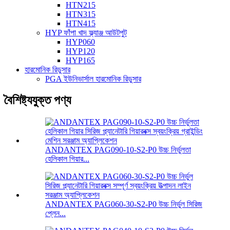
HTN215
HTN315
HTN415
HYP ফাঁপা খাদ ফ্ল্যাঞ্জ আউটপুট
HYP060
HYP120
HYP165
হারমোনিক রিডুসার
PGA ইউনিভার্সাল হারমোনিক রিডুসার
বৈশিষ্ট্যযুক্ত পণ্য
ANDANTEX PAG090-10-S2-P0 উচ্চ নির্ভুলতা
হেলিকাল গিয়ার...
ANDANTEX PAG060-30-S2-P0 উচ্চ নির্ভুল সিরিজ
প্লেন...