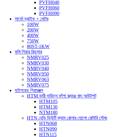
PVFH040
PVFH060
PVFH090
সার্ভো ড্রাইভ + মোটর
100W
200W
400W
750W
80ST-1KW
কৃমি গিয়ার রিডুসার
NMRV025
NMRV030
NMRV040
NMRV050
NMRV063
NMRV075
হাইপয়েড গিয়ারবক্স
HTM ভারী দায়িত্ব ফাঁপা ফ্ল্যাঞ্জ খাদ আউটপুট
HTM105
HTM130
NTM180
HTN হেভি ডিউটি ​​ক্যাম রোলার হোলো রোটারি স্টেজ
HTN068
HTN090
HTN115