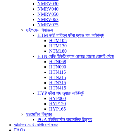
NMRV030
NMRV040
NMRV050
NMRV063
NMRV075
হাইপয়েড গিয়ারবক্স
HTM ভারী দায়িত্ব ফাঁপা ফ্ল্যাঞ্জ খাদ আউটপুট
HTM105
HTM130
NTM180
HTN হেভি ডিউটি ​​ক্যাম রোলার হোলো রোটারি স্টেজ
HTN068
HTN090
HTN115
HTN215
HTN315
HTN415
HYP ফাঁপা খাদ ফ্ল্যাঞ্জ আউটপুট
HYP060
HYP120
HYP165
হারমোনিক রিডুসার
PGA ইউনিভার্সাল হারমোনিক রিডুসার
আমাদের সাথে যোগাযোগ করুন
FAQs