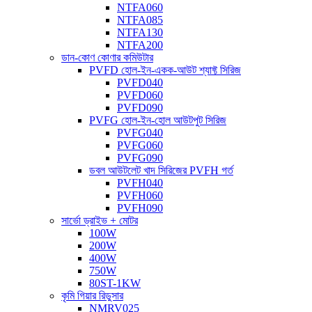
NTFA060
NTFA085
NTFA130
NTFA200
ডান-কোণ কোণার কমিউটার
PVFD হোল-ইন-একক-আউট শ্যাফ্ট সিরিজ
PVFD040
PVFD060
PVFD090
PVFG হোল-ইন-হোল আউটপুট সিরিজ
PVFG040
PVFG060
PVFG090
ডবল আউটলেট খাদ সিরিজের PVFH গর্ত
PVFH040
PVFH060
PVFH090
সার্ভো ড্রাইভ + মোটর
100W
200W
400W
750W
80ST-1KW
কৃমি গিয়ার রিডুসার
NMRV025