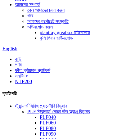
আমাদের সম্পর্কে
কেন আমাদের চয়ন করুন
খবর
আমাদের কর্পোরেট সংস্কৃতি
ডাউনলোড করুন
plantray greabox ডাউনলোড
কৃমি গিয়ার ডাউনলোড
English
বাড়ি
পণ্য
ফাঁপা ঘূর্ণায়মান প্ল্যাটফর্ম
এনটিএফ
NTF200
ক্যাটাগরি
স্ট্যান্ডার্ড সিরিজ প্ল্যানেটারি রিডুসার
PLF স্ট্যান্ডার্ড সোজা দাঁত ফ্ল্যাঞ্জ রিডুসার
PLF040
PLF060
PLF080
PLF090