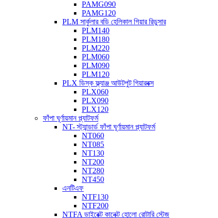
PAMG090
PAMG120
PLM সার্কুলার বডি হেলিকাল গিয়ার রিডুসার
PLM140
PLM180
PLM220
PLM060
PLM090
PLM120
PLX ডিস্ক ফ্ল্যাঞ্জ আউটপুট গিয়ারবক্স
PLX060
PLX090
PLX120
ফাঁপা ঘূর্ণায়মান প্ল্যাটফর্ম
NT- স্ট্যান্ডার্ড ফাঁপা ঘূর্ণায়মান প্ল্যাটফর্ম
NT060
NT085
NT130
NT200
NT280
NT450
এনটিএফ
NTF130
NTF200
NTFA ডাইরেক্ট কানেক্ট হোলো রোটারি স্টেজ