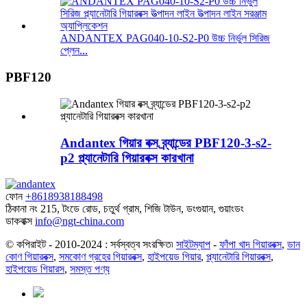
ANDANTEX PAG040-10-S2-P0 উচ্চ নির্ভুল সিরিজ
প্লেন...
PBF120
Andantex গিয়ার বক্স ব্র্যান্ডের PBF120-3-s2-
p2 প্ল্যানেটারি গিয়ারবক্স কারখানা
ফোন
+8618938188498
ঠিকানা
নং 215, টংডে রোড, চতুর্থ গ্রাম, শিজি টাউন, ডংগুয়ান, গুয়াংডং
ডাকবাক্স
info@ngt-china.com
© কপিরাইট - 2010-2024 : সর্বস্বত্ব সংরক্ষিত৷
সাইটম্যাপ
-
ফাঁপা খাদ গিয়ারবক্স
,
ডান
কোণ গিয়ারবক্স
,
সমকোণ গ্রহের গিয়ারবক্স
,
হাইপয়েড গিয়ার
,
প্ল্যানেটারি গিয়ারবক্স
,
হাইপয়েড গিয়ারস
,
সমস্ত পণ্য