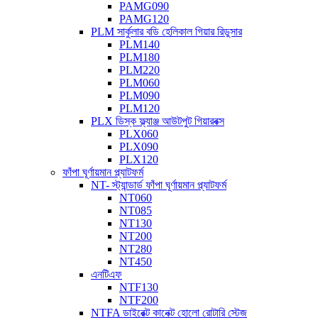
PAMG090
PAMG120
PLM সার্কুলার বডি হেলিকাল গিয়ার রিডুসার
PLM140
PLM180
PLM220
PLM060
PLM090
PLM120
PLX ডিস্ক ফ্ল্যাঞ্জ আউটপুট গিয়ারবক্স
PLX060
PLX090
PLX120
ফাঁপা ঘূর্ণায়মান প্ল্যাটফর্ম
NT- স্ট্যান্ডার্ড ফাঁপা ঘূর্ণায়মান প্ল্যাটফর্ম
NT060
NT085
NT130
NT200
NT280
NT450
এনটিএফ
NTF130
NTF200
NTFA ডাইরেক্ট কানেক্ট হোলো রোটারি স্টেজ