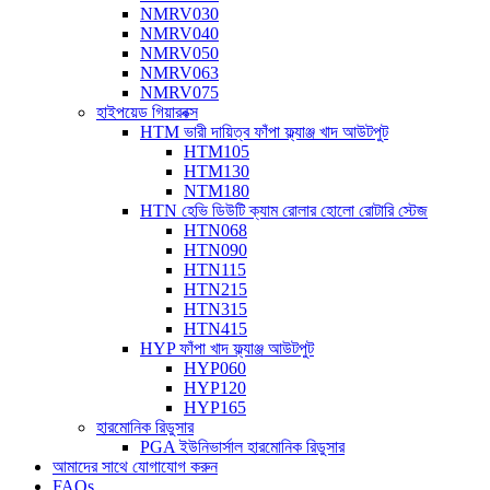
NMRV030
NMRV040
NMRV050
NMRV063
NMRV075
হাইপয়েড গিয়ারবক্স
HTM ভারী দায়িত্ব ফাঁপা ফ্ল্যাঞ্জ খাদ আউটপুট
HTM105
HTM130
NTM180
HTN হেভি ডিউটি ​​ক্যাম রোলার হোলো রোটারি স্টেজ
HTN068
HTN090
HTN115
HTN215
HTN315
HTN415
HYP ফাঁপা খাদ ফ্ল্যাঞ্জ আউটপুট
HYP060
HYP120
HYP165
হারমোনিক রিডুসার
PGA ইউনিভার্সাল হারমোনিক রিডুসার
আমাদের সাথে যোগাযোগ করুন
FAQs