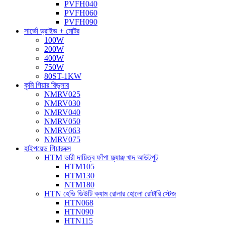
PVFH040
PVFH060
PVFH090
সার্ভো ড্রাইভ + মোটর
100W
200W
400W
750W
80ST-1KW
কৃমি গিয়ার রিডুসার
NMRV025
NMRV030
NMRV040
NMRV050
NMRV063
NMRV075
হাইপয়েড গিয়ারবক্স
HTM ভারী দায়িত্ব ফাঁপা ফ্ল্যাঞ্জ খাদ আউটপুট
HTM105
HTM130
NTM180
HTN হেভি ডিউটি ​​ক্যাম রোলার হোলো রোটারি স্টেজ
HTN068
HTN090
HTN115