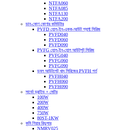
NTFA060
NTFA085
NTFA130
NTFA200
ডান-কোণ কোণার কমিউটার
PVFD হোল-ইন-একক-আউট শ্যাফ্ট সিরিজ
PVFD040
PVFD060
PVFD090
PVFG হোল-ইন-হোল আউটপুট সিরিজ
PVFG040
PVFG060
PVFG090
ডবল আউটলেট খাদ সিরিজের PVFH গর্ত
PVFH040
PVFH060
PVFH090
সার্ভো ড্রাইভ + মোটর
100W
200W
400W
750W
80ST-1KW
কৃমি গিয়ার রিডুসার
NMRV025