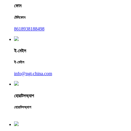
ফোন
টেলিফোন
8618938188498
ই-মেইল
ই-মেইল
info@ngt-china.com
হোয়াটসঅ্যাপ
হোয়াটসঅ্যাপ