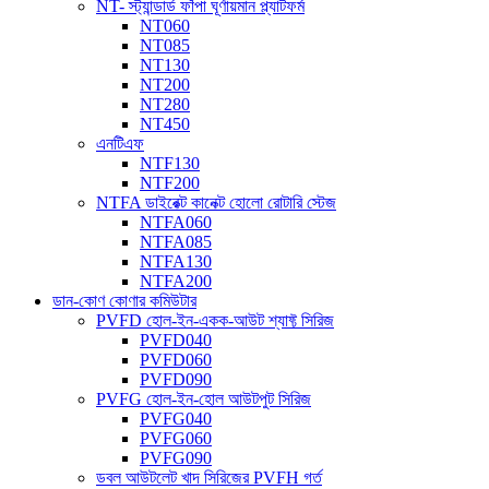
NT- স্ট্যান্ডার্ড ফাঁপা ঘূর্ণায়মান প্ল্যাটফর্ম
NT060
NT085
NT130
NT200
NT280
NT450
এনটিএফ
NTF130
NTF200
NTFA ডাইরেক্ট কানেক্ট হোলো রোটারি স্টেজ
NTFA060
NTFA085
NTFA130
NTFA200
ডান-কোণ কোণার কমিউটার
PVFD হোল-ইন-একক-আউট শ্যাফ্ট সিরিজ
PVFD040
PVFD060
PVFD090
PVFG হোল-ইন-হোল আউটপুট সিরিজ
PVFG040
PVFG060
PVFG090
ডবল আউটলেট খাদ সিরিজের PVFH গর্ত