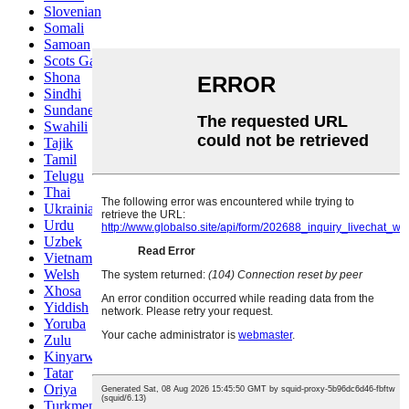
Slovenian
Somali
Samoan
Scots Gaelic
Shona
Sindhi
Sundanese
Swahili
Tajik
Tamil
Telugu
Thai
Ukrainian
Urdu
Uzbek
Vietnamese
Welsh
Xhosa
Yiddish
Yoruba
Zulu
Kinyarwanda
Tatar
Oriya
Turkmen