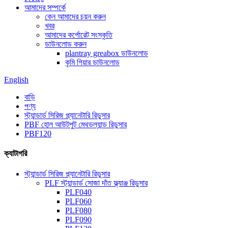
আমাদের সম্পর্কে
কেন আমাদের চয়ন করুন
খবর
আমাদের কর্পোরেট সংস্কৃতি
ডাউনলোড করুন
plantray greabox ডাউনলোড
কৃমি গিয়ার ডাউনলোড
English
বাড়ি
পণ্য
স্ট্যান্ডার্ড সিরিজ প্ল্যানেটারি রিডুসার
PBF হোল আউটপুট মেথডল্যান্ড রিডুসার
PBF120
ক্যাটাগরি
স্ট্যান্ডার্ড সিরিজ প্ল্যানেটারি রিডুসার
PLF স্ট্যান্ডার্ড সোজা দাঁত ফ্ল্যাঞ্জ রিডুসার
PLF040
PLF060
PLF080
PLF090