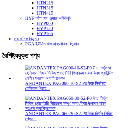
HTN215
HTN315
HTN415
HYP ফাঁপা খাদ ফ্ল্যাঞ্জ আউটপুট
HYP060
HYP120
HYP165
হারমোনিক রিডুসার
PGA ইউনিভার্সাল হারমোনিক রিডুসার
বৈশিষ্ট্যযুক্ত পণ্য
ANDANTEX PAG090-10-S2-P0 উচ্চ নির্ভুলতা
হেলিকাল গিয়ার...
ANDANTEX PAG060-30-S2-P0 উচ্চ নির্ভুল সিরিজ
প্লেন...