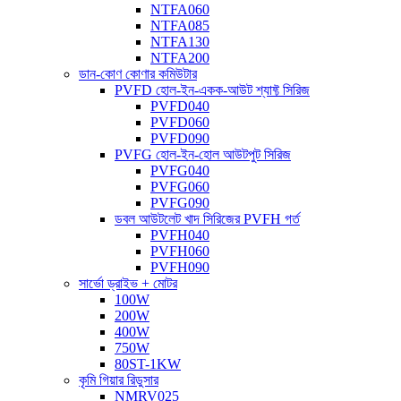
NTFA060
NTFA085
NTFA130
NTFA200
ডান-কোণ কোণার কমিউটার
PVFD হোল-ইন-একক-আউট শ্যাফ্ট সিরিজ
PVFD040
PVFD060
PVFD090
PVFG হোল-ইন-হোল আউটপুট সিরিজ
PVFG040
PVFG060
PVFG090
ডবল আউটলেট খাদ সিরিজের PVFH গর্ত
PVFH040
PVFH060
PVFH090
সার্ভো ড্রাইভ + মোটর
100W
200W
400W
750W
80ST-1KW
কৃমি গিয়ার রিডুসার
NMRV025