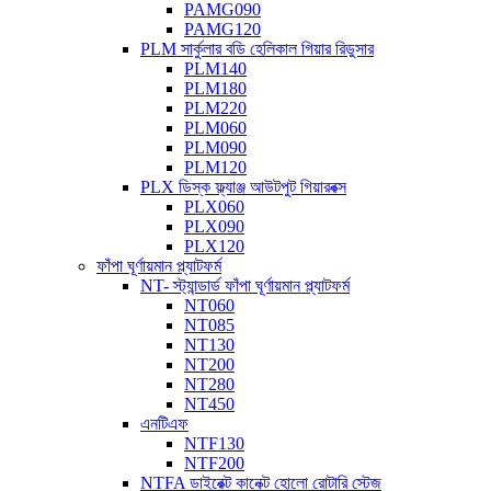
PAMG090
PAMG120
PLM সার্কুলার বডি হেলিকাল গিয়ার রিডুসার
PLM140
PLM180
PLM220
PLM060
PLM090
PLM120
PLX ডিস্ক ফ্ল্যাঞ্জ আউটপুট গিয়ারবক্স
PLX060
PLX090
PLX120
ফাঁপা ঘূর্ণায়মান প্ল্যাটফর্ম
NT- স্ট্যান্ডার্ড ফাঁপা ঘূর্ণায়মান প্ল্যাটফর্ম
NT060
NT085
NT130
NT200
NT280
NT450
এনটিএফ
NTF130
NTF200
NTFA ডাইরেক্ট কানেক্ট হোলো রোটারি স্টেজ