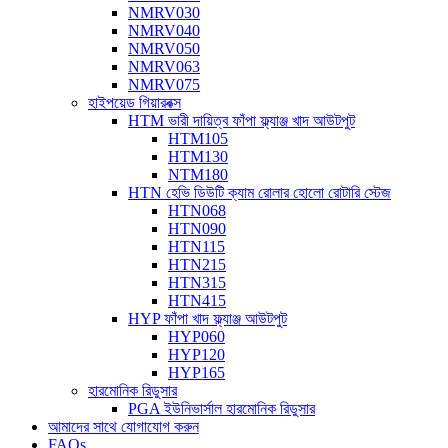
NMRV030
NMRV040
NMRV050
NMRV063
NMRV075
হাইপয়েড গিয়ারবক্স
HTM ভারী দায়িত্ব ফাঁপা ফ্ল্যাঞ্জ খাদ আউটপুট
HTM105
HTM130
NTM180
HTN হেভি ডিউটি ​​ক্যাম রোলার হোলো রোটারি স্টেজ
HTN068
HTN090
HTN115
HTN215
HTN315
HTN415
HYP ফাঁপা খাদ ফ্ল্যাঞ্জ আউটপুট
HYP060
HYP120
HYP165
হারমোনিক রিডুসার
PGA ইউনিভার্সাল হারমোনিক রিডুসার
আমাদের সাথে যোগাযোগ করুন
FAQs