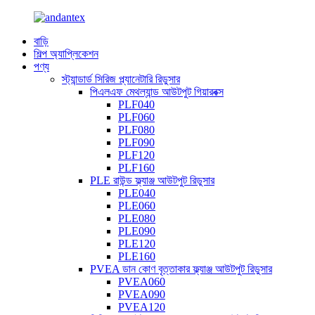
বাড়ি
শিল্প অ্যাপ্লিকেশন
পণ্য
স্ট্যান্ডার্ড সিরিজ প্ল্যানেটারি রিডুসার
পিএলএফ মেথল্যান্ড আউটপুট গিয়ারবক্স
PLF040
PLF060
PLF080
PLF090
PLF120
PLF160
PLE রাউন্ড ফ্ল্যাঞ্জ আউটপুট রিডুসার
PLE040
PLE060
PLE080
PLE090
PLE120
PLE160
PVEA ডান কোণ বৃত্তাকার ফ্ল্যাঞ্জ আউটপুট রিডুসার
PVEA060
PVEA090
PVEA120