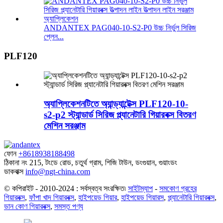
ANDANTEX PAG040-10-S2-P0 উচ্চ নির্ভুল সিরিজ
প্লেন...
PLF120
অ্যাপ্লিকেশনটিতে অ্যান্ড্যান্টেক্স PLF120-10-
s2-p2 স্ট্যান্ডার্ড সিরিজ প্ল্যানেটারি গিয়ারবক্স বিতরণ
মেশিন সরঞ্জাম
ফোন
+8618938188498
ঠিকানা
নং 215, টংডে রোড, চতুর্থ গ্রাম, শিজি টাউন, ডংগুয়ান, গুয়াংডং
ডাকবাক্স
info@ngt-china.com
© কপিরাইট - 2010-2024 : সর্বস্বত্ব সংরক্ষিত৷
সাইটম্যাপ
-
সমকোণ গ্রহের
গিয়ারবক্স
,
ফাঁপা খাদ গিয়ারবক্স
,
হাইপয়েড গিয়ার
,
হাইপয়েড গিয়ারস
,
প্ল্যানেটারি গিয়ারবক্স
,
ডান কোণ গিয়ারবক্স
,
সমস্ত পণ্য