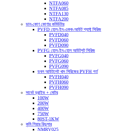
NTFA060
NTFA085
NTFA130
NTFA200
ডান-কোণ কোণার কমিউটার
PVFD হোল-ইন-একক-আউট শ্যাফ্ট সিরিজ
PVFD040
PVFD060
PVFD090
PVFG হোল-ইন-হোল আউটপুট সিরিজ
PVFG040
PVFG060
PVFG090
ডবল আউটলেট খাদ সিরিজের PVFH গর্ত
PVFH040
PVFH060
PVFH090
সার্ভো ড্রাইভ + মোটর
100W
200W
400W
750W
80ST-1KW
কৃমি গিয়ার রিডুসার
NMRV025