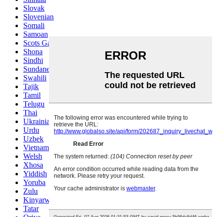
Slovak
Slovenian
Somali
Samoan
Scots Gaelic
Shona
Sindhi
Sundanese
Swahili
Tajik
Tamil
Telugu
Thai
Ukrainian
Urdu
Uzbek
Vietnamese
Welsh
Xhosa
Yiddish
Yoruba
Zulu
Kinyarwanda
Tatar