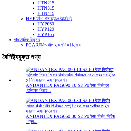
HTN215
HTN315
HTN415
HYP ফাঁপা খাদ ফ্ল্যাঞ্জ আউটপুট
HYP060
HYP120
HYP165
হারমোনিক রিডুসার
PGA ইউনিভার্সাল হারমোনিক রিডুসার
বৈশিষ্ট্যযুক্ত পণ্য
ANDANTEX PAG090-10-S2-P0 উচ্চ নির্ভুলতা
হেলিকাল গিয়ার...
ANDANTEX PAG060-30-S2-P0 উচ্চ নির্ভুল সিরিজ
প্লেন...