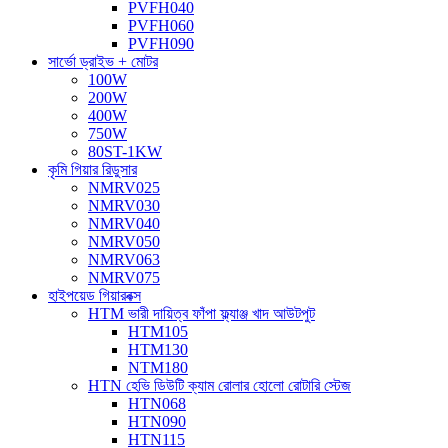
PVFH040
PVFH060
PVFH090
সার্ভো ড্রাইভ + মোটর
100W
200W
400W
750W
80ST-1KW
কৃমি গিয়ার রিডুসার
NMRV025
NMRV030
NMRV040
NMRV050
NMRV063
NMRV075
হাইপয়েড গিয়ারবক্স
HTM ভারী দায়িত্ব ফাঁপা ফ্ল্যাঞ্জ খাদ আউটপুট
HTM105
HTM130
NTM180
HTN হেভি ডিউটি ​​ক্যাম রোলার হোলো রোটারি স্টেজ
HTN068
HTN090
HTN115