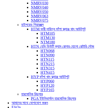
NMRV030
NMRV040
NMRV050
NMRV063
NMRV075
হাইপয়েড গিয়ারবক্স
HTM ভারী দায়িত্ব ফাঁপা ফ্ল্যাঞ্জ খাদ আউটপুট
HTM105
HTM130
NTM180
HTN হেভি ডিউটি ​​ক্যাম রোলার হোলো রোটারি স্টেজ
HTN068
HTN090
HTN115
HTN215
HTN315
HTN415
HYP ফাঁপা খাদ ফ্ল্যাঞ্জ আউটপুট
HYP060
HYP120
HYP165
হারমোনিক রিডুসার
PGA ইউনিভার্সাল হারমোনিক রিডুসার
আমাদের সাথে যোগাযোগ করুন
FAQs