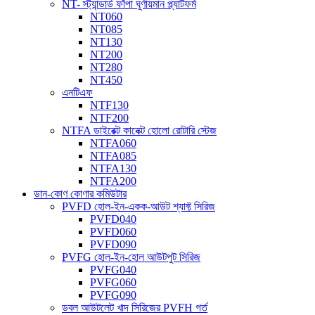
NT- স্ট্যান্ডার্ড ফাঁপা ঘূর্ণায়মান প্ল্যাটফর্ম
NT060
NT085
NT130
NT200
NT280
NT450
এনটিএফ
NTF130
NTF200
NTFA ডাইরেক্ট কানেক্ট হোলো রোটারি স্টেজ
NTFA060
NTFA085
NTFA130
NTFA200
ডান-কোণ কোণার কমিউটার
PVFD হোল-ইন-একক-আউট শ্যাফ্ট সিরিজ
PVFD040
PVFD060
PVFD090
PVFG হোল-ইন-হোল আউটপুট সিরিজ
PVFG040
PVFG060
PVFG090
ডবল আউটলেট খাদ সিরিজের PVFH গর্ত