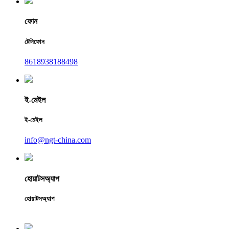
ফোন
টেলিফোন
8618938188498
ই-মেইল
ই-মেইল
info@ngt-china.com
হোয়াটসঅ্যাপ
হোয়াটসঅ্যাপ