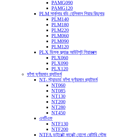
PAMG090
PAMG120
PLM সার্কুলার বডি হেলিকাল গিয়ার রিডুসার
PLM140
PLM180
PLM220
PLM060
PLM090
PLM120
PLX ডিস্ক ফ্ল্যাঞ্জ আউটপুট গিয়ারবক্স
PLX060
PLX090
PLX120
ফাঁপা ঘূর্ণায়মান প্ল্যাটফর্ম
NT- স্ট্যান্ডার্ড ফাঁপা ঘূর্ণায়মান প্ল্যাটফর্ম
NT060
NT085
NT130
NT200
NT280
NT450
এনটিএফ
NTF130
NTF200
NTFA ডাইরেক্ট কানেক্ট হোলো রোটারি স্টেজ