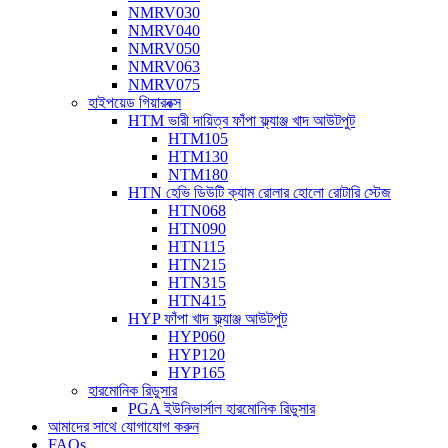
NMRV030
NMRV040
NMRV050
NMRV063
NMRV075
হাইপয়েড গিয়ারবক্স
HTM ভারী দায়িত্ব ফাঁপা ফ্ল্যাঞ্জ খাদ আউটপুট
HTM105
HTM130
NTM180
HTN হেভি ডিউটি ​​ক্যাম রোলার হোলো রোটারি স্টেজ
HTN068
HTN090
HTN115
HTN215
HTN315
HTN415
HYP ফাঁপা খাদ ফ্ল্যাঞ্জ আউটপুট
HYP060
HYP120
HYP165
হারমোনিক রিডুসার
PGA ইউনিভার্সাল হারমোনিক রিডুসার
আমাদের সাথে যোগাযোগ করুন
FAQs