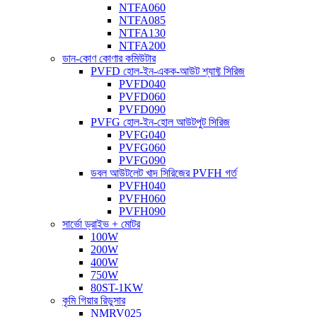
NTFA060
NTFA085
NTFA130
NTFA200
ডান-কোণ কোণার কমিউটার
PVFD হোল-ইন-একক-আউট শ্যাফ্ট সিরিজ
PVFD040
PVFD060
PVFD090
PVFG হোল-ইন-হোল আউটপুট সিরিজ
PVFG040
PVFG060
PVFG090
ডবল আউটলেট খাদ সিরিজের PVFH গর্ত
PVFH040
PVFH060
PVFH090
সার্ভো ড্রাইভ + মোটর
100W
200W
400W
750W
80ST-1KW
কৃমি গিয়ার রিডুসার
NMRV025