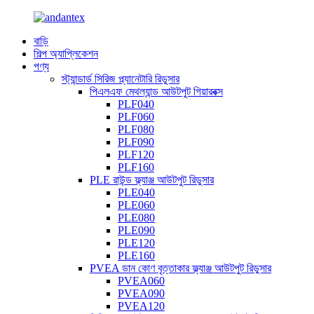
বাড়ি
শিল্প অ্যাপ্লিকেশন
পণ্য
স্ট্যান্ডার্ড সিরিজ প্ল্যানেটারি রিডুসার
পিএলএফ মেথল্যান্ড আউটপুট গিয়ারবক্স
PLF040
PLF060
PLF080
PLF090
PLF120
PLF160
PLE রাউন্ড ফ্ল্যাঞ্জ আউটপুট রিডুসার
PLE040
PLE060
PLE080
PLE090
PLE120
PLE160
PVEA ডান কোণ বৃত্তাকার ফ্ল্যাঞ্জ আউটপুট রিডুসার
PVEA060
PVEA090
PVEA120