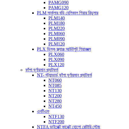
PAMG090
PAMG120
PLM সার্কুলার বডি হেলিকাল গিয়ার রিডুসার
PLM140
PLM180
PLM220
PLM060
PLM090
PLM120
PLX ডিস্ক ফ্ল্যাঞ্জ আউটপুট গিয়ারবক্স
PLX060
PLX090
PLX120
ফাঁপা ঘূর্ণায়মান প্ল্যাটফর্ম
NT- স্ট্যান্ডার্ড ফাঁপা ঘূর্ণায়মান প্ল্যাটফর্ম
NT060
NT085
NT130
NT200
NT280
NT450
এনটিএফ
NTF130
NTF200
NTFA ডাইরেক্ট কানেক্ট হোলো রোটারি স্টেজ