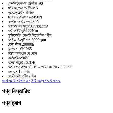
স্পেসিফিকেশন পরিসীমা:
90
গতি অনুপাত পরিসীমা:
5
প্রতিক্রিয়া:
8আর্কমিন
সর্বোচ্চ রেডিয়াল বল:
450N
সর্বোচ্চ অক্ষীয় বল:
430N
জড়তার ভর মুহূর্ত:
0.77kg.cm²
রেট আউট পুট:
122Nm
লুব্রিকেলিং পদ্ধতি:
সিন্থেটিক গ্রীস
সর্বোচ্চ ইনপুট গতি:
3000rpm
সেবা জীবন:
20000h
সুরক্ষা শ্রেণী:
IP65
মাউন্ট অবস্থান:
যে কোন
কার্যকারিতা:
96%
শব্দের মাত্রা:
≤62DB
মোটর মাত্রা:
শ্যাফট 19 - মোটর বস 70 - PCD90
ওজন:
3.12 কেজি
ডেলিভারি তারিখ:
2 দিন
আমাদের ইমেইল পাঠান
3D অঙ্কন ডাউনলোড
পণ্য বিস্তারিত
পণ্য ট্যাগ