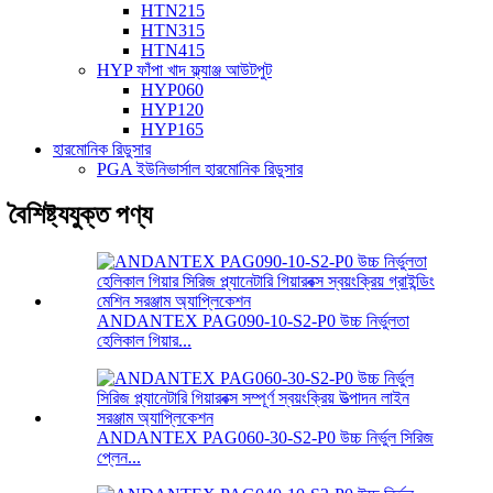
HTN215
HTN315
HTN415
HYP ফাঁপা খাদ ফ্ল্যাঞ্জ আউটপুট
HYP060
HYP120
HYP165
হারমোনিক রিডুসার
PGA ইউনিভার্সাল হারমোনিক রিডুসার
বৈশিষ্ট্যযুক্ত পণ্য
ANDANTEX PAG090-10-S2-P0 উচ্চ নির্ভুলতা
হেলিকাল গিয়ার...
ANDANTEX PAG060-30-S2-P0 উচ্চ নির্ভুল সিরিজ
প্লেন...