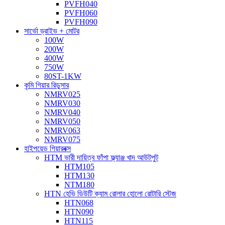
PVFH040
PVFH060
PVFH090
সার্ভো ড্রাইভ + মোটর
100W
200W
400W
750W
80ST-1KW
কৃমি গিয়ার রিডুসার
NMRV025
NMRV030
NMRV040
NMRV050
NMRV063
NMRV075
হাইপয়েড গিয়ারবক্স
HTM ভারী দায়িত্ব ফাঁপা ফ্ল্যাঞ্জ খাদ আউটপুট
HTM105
HTM130
NTM180
HTN হেভি ডিউটি ​​ক্যাম রোলার হোলো রোটারি স্টেজ
HTN068
HTN090
HTN115