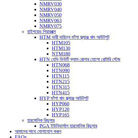
NMRV030
NMRV040
NMRV050
NMRV063
NMRV075
হাইপয়েড গিয়ারবক্স
HTM ভারী দায়িত্ব ফাঁপা ফ্ল্যাঞ্জ খাদ আউটপুট
HTM105
HTM130
NTM180
HTN হেভি ডিউটি ​​ক্যাম রোলার হোলো রোটারি স্টেজ
HTN068
HTN090
HTN115
HTN215
HTN315
HTN415
HYP ফাঁপা খাদ ফ্ল্যাঞ্জ আউটপুট
HYP060
HYP120
HYP165
হারমোনিক রিডুসার
PGA ইউনিভার্সাল হারমোনিক রিডুসার
আমাদের সাথে যোগাযোগ করুন
FAQs