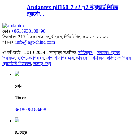
Andantex plf160-7-s2-p2 স্ট্যান্ডার্ড সিরিজ
প্ল্যানেট...
ফোন
+8618938188498
ঠিকানা
নং 215, টংডে রোড, চতুর্থ গ্রাম, শিজি টাউন, ডংগুয়ান, গুয়াংডং
ডাকবাক্স
info@ngt-china.com
© কপিরাইট - 2010-2024 : সর্বস্বত্ব সংরক্ষিত৷
সাইটম্যাপ
-
সমকোণ গ্রহের
গিয়ারবক্স
,
হাইপয়েড গিয়ারস
,
ফাঁপা খাদ গিয়ারবক্স
,
ডান কোণ গিয়ারবক্স
,
হাইপয়েড গিয়ার
,
প্ল্যানেটারি গিয়ারবক্স
,
সমস্ত পণ্য
ফোন
টেলিফোন
8618938188498
ই-মেইল