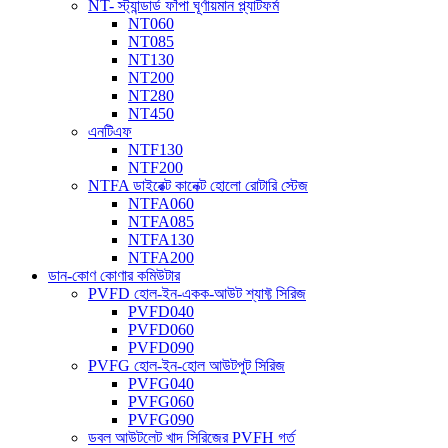
NT- স্ট্যান্ডার্ড ফাঁপা ঘূর্ণায়মান প্ল্যাটফর্ম
NT060
NT085
NT130
NT200
NT280
NT450
এনটিএফ
NTF130
NTF200
NTFA ডাইরেক্ট কানেক্ট হোলো রোটারি স্টেজ
NTFA060
NTFA085
NTFA130
NTFA200
ডান-কোণ কোণার কমিউটার
PVFD হোল-ইন-একক-আউট শ্যাফ্ট সিরিজ
PVFD040
PVFD060
PVFD090
PVFG হোল-ইন-হোল আউটপুট সিরিজ
PVFG040
PVFG060
PVFG090
ডবল আউটলেট খাদ সিরিজের PVFH গর্ত