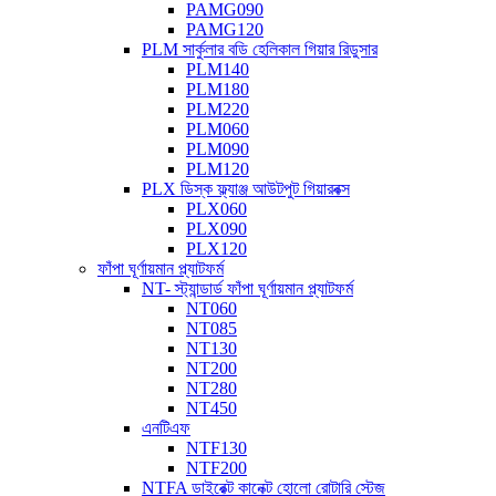
PAMG090
PAMG120
PLM সার্কুলার বডি হেলিকাল গিয়ার রিডুসার
PLM140
PLM180
PLM220
PLM060
PLM090
PLM120
PLX ডিস্ক ফ্ল্যাঞ্জ আউটপুট গিয়ারবক্স
PLX060
PLX090
PLX120
ফাঁপা ঘূর্ণায়মান প্ল্যাটফর্ম
NT- স্ট্যান্ডার্ড ফাঁপা ঘূর্ণায়মান প্ল্যাটফর্ম
NT060
NT085
NT130
NT200
NT280
NT450
এনটিএফ
NTF130
NTF200
NTFA ডাইরেক্ট কানেক্ট হোলো রোটারি স্টেজ