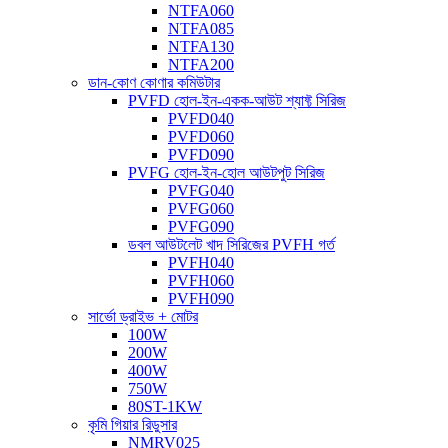
NTFA060
NTFA085
NTFA130
NTFA200
ডান-কোণ কোণার কমিউটার
PVFD হোল-ইন-একক-আউট শ্যাফ্ট সিরিজ
PVFD040
PVFD060
PVFD090
PVFG হোল-ইন-হোল আউটপুট সিরিজ
PVFG040
PVFG060
PVFG090
ডবল আউটলেট খাদ সিরিজের PVFH গর্ত
PVFH040
PVFH060
PVFH090
সার্ভো ড্রাইভ + মোটর
100W
200W
400W
750W
80ST-1KW
কৃমি গিয়ার রিডুসার
NMRV025